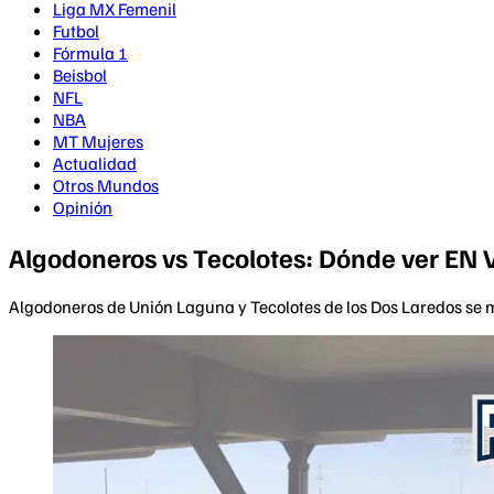
Liga MX Femenil
Futbol
Fórmula 1
Beisbol
NFL
NBA
MT Mujeres
Actualidad
Otros Mundos
Opinión
Algodoneros vs Tecolotes: Dónde ver EN V
Algodoneros de Unión Laguna y Tecolotes de los Dos Laredos se m