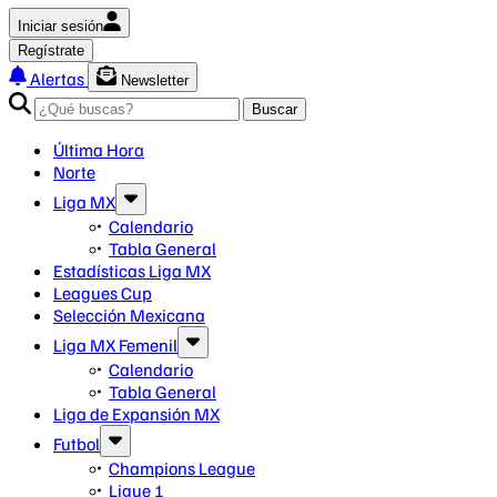
Iniciar sesión
Regístrate
Alertas
Newsletter
Buscar
Última Hora
Norte
Liga MX
Calendario
Tabla General
Estadísticas Liga MX
Leagues Cup
Selección Mexicana
Liga MX Femenil
Calendario
Tabla General
Liga de Expansión MX
Futbol
Champions League
Ligue 1