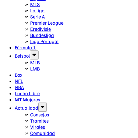
MLS
LaLiga
Serie A
Premier League
Eredivisie
Bundesliga
Liga Portugal
Fórmula 1
Beisbol
MLB
LMB
Box
NFL
NBA
Lucha Libre
MT Mujeres
Actualidad
Consejos
Trámites
Virales
Comunidad