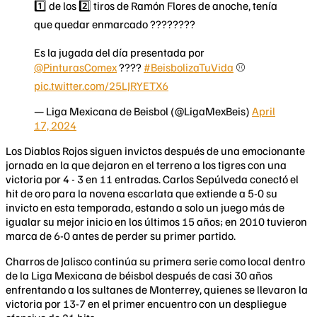
1️⃣ de los 2️⃣ tiros de Ramón Flores de anoche, tenía
que quedar enmarcado ????????
Es la jugada del día presentada por
@PinturasComex
????
#BeisbolizaTuVida
⚾️
pic.twitter.com/25LJRYETX6
— Liga Mexicana de Beisbol (@LigaMexBeis)
April
17, 2024
Los Diablos Rojos siguen invictos después de una emocionante
jornada en la que dejaron en el terreno a los tigres con una
victoria por 4 - 3 en 11 entradas. Carlos Sepúlveda conectó el
hit de oro para la novena escarlata que extiende a 5-0 su
invicto en esta temporada, estando a solo un juego más de
igualar su mejor inicio en los últimos 15 años; en 2010 tuvieron
marca de 6-0 antes de perder su primer partido.
Charros de Jalisco continúa su primera serie como local dentro
de la Liga Mexicana de béisbol después de casi 30 años
enfrentando a los sultanes de Monterrey, quienes se llevaron la
victoria por 13-7 en el primer encuentro con un despliegue