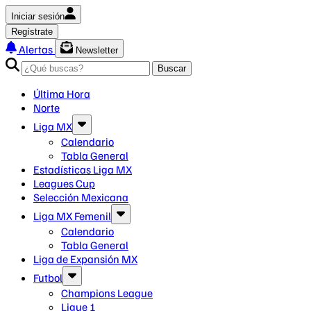
Iniciar sesión
Regístrate
Alertas
Newsletter
Buscar
Última Hora
Norte
Liga MX
Calendario
Tabla General
Estadísticas Liga MX
Leagues Cup
Selección Mexicana
Liga MX Femenil
Calendario
Tabla General
Liga de Expansión MX
Futbol
Champions League
Ligue 1