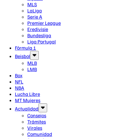
MLS
LaLiga
Serie A
Premier League
Eredivisie
Bundesliga
Liga Portugal
Fórmula 1
Beisbol
MLB
LMB
Box
NFL
NBA
Lucha Libre
MT Mujeres
Actualidad
Consejos
Trámites
Virales
Comunidad