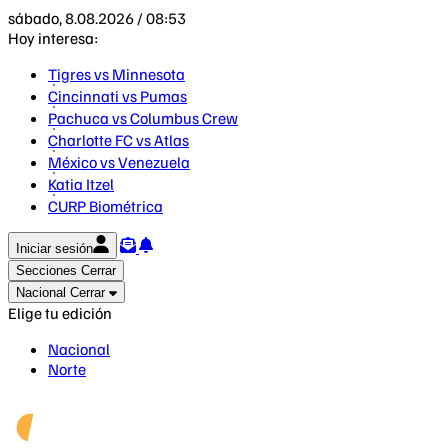
sábado, 8.08.2026 / 08:53
Hoy interesa:
Tigres vs Minnesota
Cincinnati vs Pumas
Pachuca vs Columbus Crew
Charlotte FC vs Atlas
México vs Venezuela
Katia Itzel
CURP Biométrica
Iniciar sesión
Secciones
Cerrar
Nacional
Cerrar
Elige tu edición
Nacional
Norte