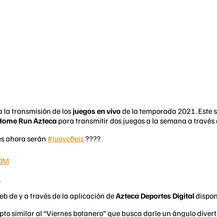
la transmisión de los
juegos en vivo
de la temporada 2021. Este s
Home Run Azteca
para transmitir dos juegos a la semana a través 
ves ahora serán
#JueveBeis
????
sDM
1
eb de y a través de la aplicación de
Azteca Deportes Digital
dispon
pto similar al “Viernes botanero” que busca darle un ángulo diverti