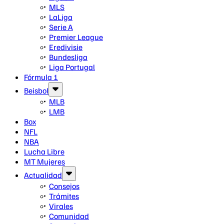
MLS
LaLiga
Serie A
Premier League
Eredivisie
Bundesliga
Liga Portugal
Fórmula 1
Beisbol
MLB
LMB
Box
NFL
NBA
Lucha Libre
MT Mujeres
Actualidad
Consejos
Trámites
Virales
Comunidad