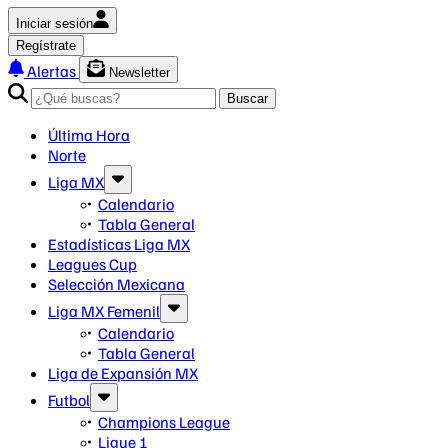
Iniciar sesión
Regístrate
Alertas
Newsletter
Buscar
Última Hora
Norte
Liga MX
Calendario
Tabla General
Estadísticas Liga MX
Leagues Cup
Selección Mexicana
Liga MX Femenil
Calendario
Tabla General
Liga de Expansión MX
Futbol
Champions League
Ligue 1