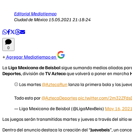
Editorial Mediotiempo
Ciudad de México
15.05.2021 21:18:24
0
Agregar Mediotiempo en
La
Liga Mexicana de Beisbol
sigue sumando medios aliados para 
Deportes
, división de
TV Azteca
que volverá a poner en marcha
⚾ Los martes
@AztecaRun
lanza la primera bola y los jue
Todo esto por
@AztecaDeportes
pic.twitter.com/2m32ZFd
— Liga Mexicana de Beisbol (@LigaMexBeis)
May 16, 202
Los juegos serán transmitidos martes y jueves a través del sitio w
Dentro del anuncio destaca la creación del “
Juevebeis
”, un conce