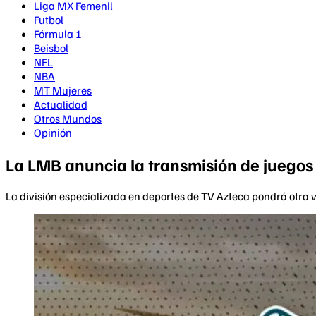
Liga MX Femenil
Futbol
Fórmula 1
Beisbol
NFL
NBA
MT Mujeres
Actualidad
Otros Mundos
Opinión
La LMB anuncia la transmisión de juegos 
La división especializada en deportes de TV Azteca pondrá otra