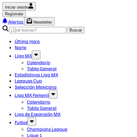
Iniciar sesión
Regístrate
Alertas
Newsletter
Buscar
Última Hora
Norte
Liga MX
Calendario
Tabla General
Estadísticas Liga MX
Leagues Cup
Selección Mexicana
Liga MX Femenil
Calendario
Tabla General
Liga de Expansión MX
Futbol
Champions League
Ligue 1