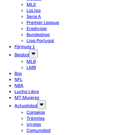
MLS
LaLiga
Serie A
Premier League
Eredivisie
Bundesliga
Liga Portugal
Fórmula 1
Beisbol
MLB
LMB
Box
NFL
NBA
Lucha Libre
MT Mujeres
Actualidad
Consejos
Trámites
Virales
Comunidad