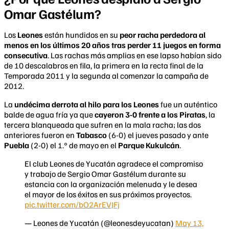
Omar Gastélum?
Los
Leones
están hundidos en su
peor racha perdedora al
menos en los últimos 20 años tras perder 11 juegos en forma
consecutiva
. Las rachas más amplias en ese lapso habían sido
de 10 descalabros en fila, la primera en la recta final de la
Temporada 2011 y la segunda al comenzar la campaña de
2012.
La
undécima derrota al hilo para los Leones
fue un auténtico
balde de agua fría ya que
cayeron 3-0 frente a los Piratas
, la
tercera blanqueada que sufren en la mala racha; las dos
anteriores fueron en
Tabasco
(6-0) el jueves pasado y ante
Puebla
(2-0) el 1.° de mayo en el
Parque Kukulcán
.
El club Leones de Yucatán agradece el compromiso
y trabajo de Sergio Omar Gastélum durante su
estancia con la organización melenuda y le desea
el mayor de los éxitos en sus próximos proyectos.
pic.twitter.com/bO2ArEVJFj
— Leones de Yucatán (@leonesdeyucatan)
May 13,