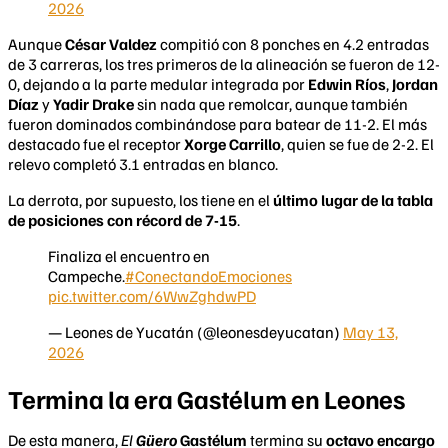
2026
Aunque
César Valdez
compitió con 8 ponches en 4.2 entradas
de 3 carreras, los tres primeros de la alineación se fueron de 12-
0, dejando a la parte medular integrada por
Edwin Ríos
,
Jordan
Díaz
y
Yadir Drake
sin nada que remolcar, aunque también
fueron dominados combinándose para batear de 11-2. El más
destacado fue el receptor
Xorge Carrillo
, quien se fue de 2-2. El
relevo completó 3.1 entradas en blanco.
La derrota, por supuesto, los tiene en el
último lugar de la tabla
de posiciones con récord de 7-15
.
Finaliza el encuentro en
Campeche.
#ConectandoEmociones
pic.twitter.com/6WwZghdwPD
— Leones de Yucatán (@leonesdeyucatan)
May 13,
2026
Termina la era Gastélum en Leones
De esta manera,
El
Güero
Gastélum
termina su
octavo encargo