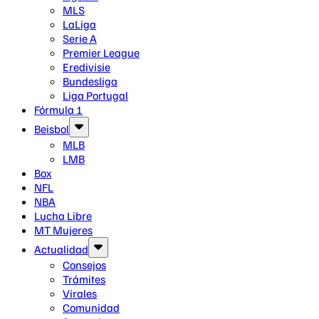
MLS
LaLiga
Serie A
Premier League
Eredivisie
Bundesliga
Liga Portugal
Fórmula 1
Beisbol
MLB
LMB
Box
NFL
NBA
Lucha Libre
MT Mujeres
Actualidad
Consejos
Trámites
Virales
Comunidad