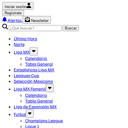
Iniciar sesión
Regístrate
Alertas
Newsletter
Buscar
Última Hora
Norte
Liga MX
Calendario
Tabla General
Estadísticas Liga MX
Leagues Cup
Selección Mexicana
Liga MX Femenil
Calendario
Tabla General
Liga de Expansión MX
Futbol
Champions League
Ligue 1