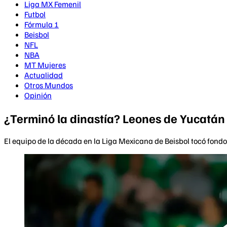
Liga MX Femenil
Futbol
Fórmula 1
Beisbol
NFL
NBA
MT Mujeres
Actualidad
Otros Mundos
Opinión
¿Terminó la dinastía? Leones de Yucatán
El equipo de la década en la Liga Mexicana de Beisbol tocó fondo