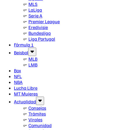
MLS
LaLiga
Serie A
Premier League
Eredivisie
Bundesliga
Liga Portugal
Fórmula 1
Beisbol
MLB
LMB
Box
NFL
NBA
Lucha Libre
MT Mujeres
Actualidad
Consejos
Trámites
Virales
Comunidad