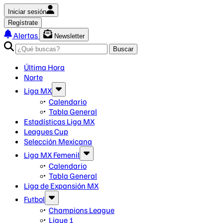
Iniciar sesión
Regístrate
Alertas
Newsletter
Buscar
Última Hora
Norte
Liga MX
Calendario
Tabla General
Estadísticas Liga MX
Leagues Cup
Selección Mexicana
Liga MX Femenil
Calendario
Tabla General
Liga de Expansión MX
Futbol
Champions League
Ligue 1