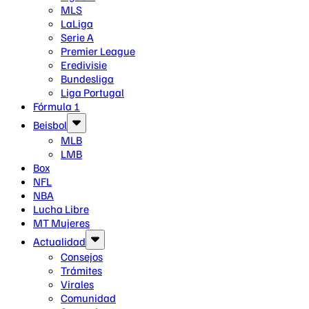
MLS
LaLiga
Serie A
Premier League
Eredivisie
Bundesliga
Liga Portugal
Fórmula 1
Beisbol
MLB
LMB
Box
NFL
NBA
Lucha Libre
MT Mujeres
Actualidad
Consejos
Trámites
Virales
Comunidad