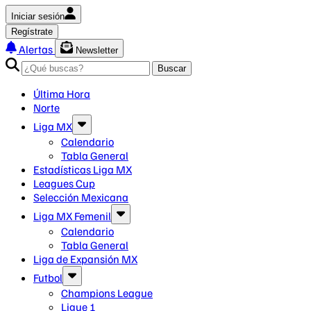
Iniciar sesión
Regístrate
Alertas
Newsletter
Buscar
Última Hora
Norte
Liga MX
Calendario
Tabla General
Estadísticas Liga MX
Leagues Cup
Selección Mexicana
Liga MX Femenil
Calendario
Tabla General
Liga de Expansión MX
Futbol
Champions League
Ligue 1