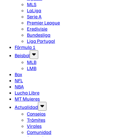
MLS
LaLiga
Serie A
Premier League
Eredivisie
Bundesliga
Liga Portugal
Fórmula 1
Beisbol
MLB
LMB
Box
NFL
NBA
Lucha Libre
MT Mujeres
Actualidad
Consejos
Trámites
Virales
Comunidad