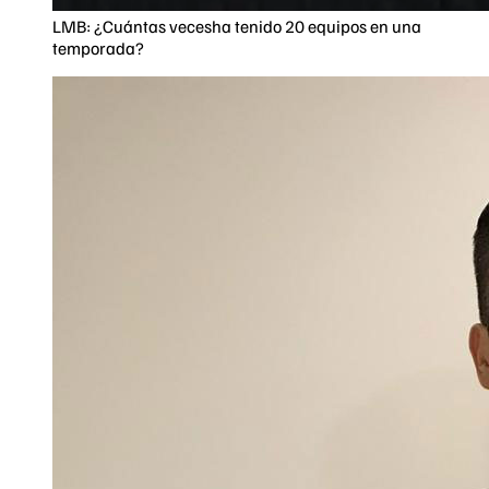
LMB: ¿Cuántas vecesha tenido 20 equipos en una
temporada?