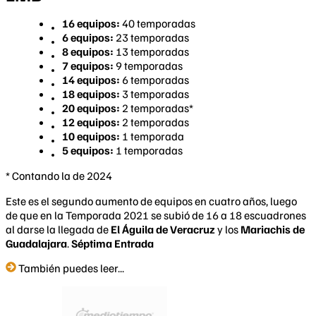
16 equipos:
40 temporadas
6 equipos:
23 temporadas
8 equipos:
13 temporadas
7 equipos:
9 temporadas
14 equipos:
6 temporadas
18 equipos:
3 temporadas
20 equipos:
2 temporadas*
12 equipos:
2 temporadas
10 equipos:
1 temporada
5 equipos:
1 temporadas
* Contando la de 2024
Este es el segundo aumento de equipos en cuatro años, luego
de que en la Temporada 2021 se subió de 16 a 18 escuadrones
al darse la llegada de
El Águila de Veracruz
y los
Mariachis de
Guadalajara
. ​
Séptima Entrada
También puedes leer...