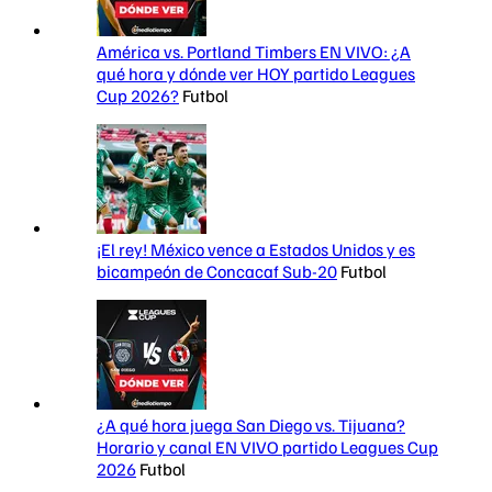
América vs. Portland Timbers EN VIVO: ¿A
qué hora y dónde ver HOY partido Leagues
Cup 2026?
Futbol
¡El rey! México vence a Estados Unidos y es
bicampeón de Concacaf Sub-20
Futbol
¿A qué hora juega San Diego vs. Tijuana?
Horario y canal EN VIVO partido Leagues Cup
2026
Futbol