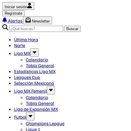
Iniciar sesión
Regístrate
Alertas
Newsletter
Buscar
Última Hora
Norte
Liga MX
Calendario
Tabla General
Estadísticas Liga MX
Leagues Cup
Selección Mexicana
Liga MX Femenil
Calendario
Tabla General
Liga de Expansión MX
Futbol
Champions League
Ligue 1