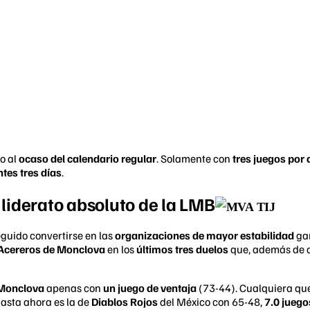
o al
ocaso del calendario regular
. Solamente con
tres juegos por 
ntes tres días
.
 liderato absoluto de la LMB
guido convertirse en las
organizaciones de mayor estabilidad
ga
Acereros de Monclova
en los
últimos tres duelos
que, además de d
 Monclova
apenas con
un juego de ventaja
(73-44). Cualquiera qu
hasta ahora es la de
Diablos Rojos
del México con 65-48,
7.0 juego