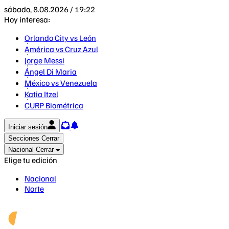
sábado, 8.08.2026 / 19:22
Hoy interesa:
Orlando City vs León
América vs Cruz Azul
Jorge Messi
Ángel Di Maria
México vs Venezuela
Katia Itzel
CURP Biométrica
Iniciar sesión
Secciones
Cerrar
Nacional
Cerrar
Elige tu edición
Nacional
Norte