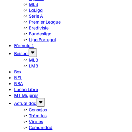
MLS
LaLiga
Serie A
Premier League
Eredivisie
Bundesliga
Liga Portugal
Fórmula 1
Beisbol
MLB
LMB
Box
NFL
NBA
Lucha Libre
MT Mujeres
Actualidad
Consejos
Trámites
Virales
Comunidad