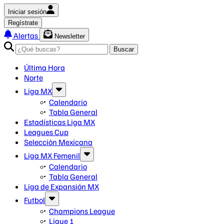
Iniciar sesión
Regístrate
Alertas
Newsletter
Buscar
Última Hora
Norte
Liga MX
Calendario
Tabla General
Estadísticas Liga MX
Leagues Cup
Selección Mexicana
Liga MX Femenil
Calendario
Tabla General
Liga de Expansión MX
Futbol
Champions League
Ligue 1