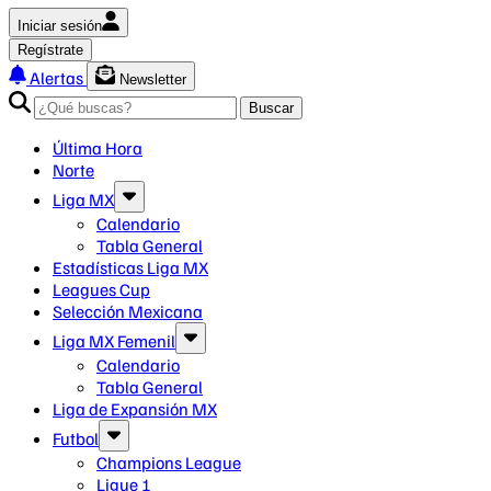
Iniciar sesión
Regístrate
Alertas
Newsletter
Buscar
Última Hora
Norte
Liga MX
Calendario
Tabla General
Estadísticas Liga MX
Leagues Cup
Selección Mexicana
Liga MX Femenil
Calendario
Tabla General
Liga de Expansión MX
Futbol
Champions League
Ligue 1