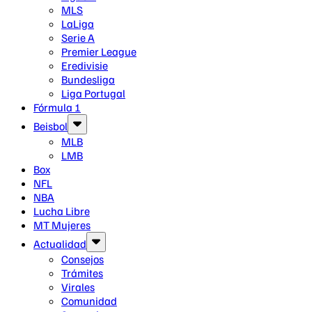
MLS
LaLiga
Serie A
Premier League
Eredivisie
Bundesliga
Liga Portugal
Fórmula 1
Beisbol
MLB
LMB
Box
NFL
NBA
Lucha Libre
MT Mujeres
Actualidad
Consejos
Trámites
Virales
Comunidad