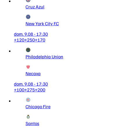
Cruz Azul
New York City F.C
dom. 9.08 - 17:30
+120
+250
+170
Philadelphia Union
Necaxa
dom. 9.08 - 17:30
+100
+275
+200
Chicago Fire
Santos