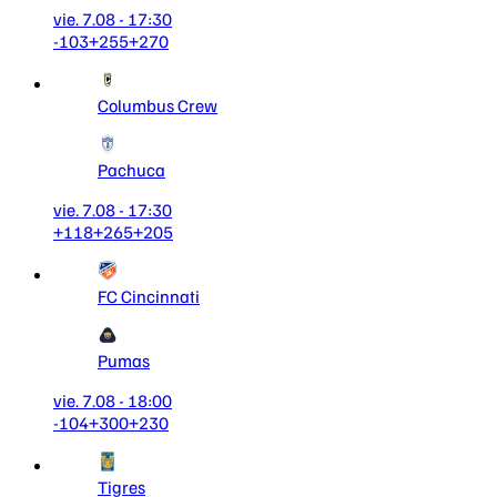
vie. 7.08 - 17:30
-103
+255
+270
Columbus Crew
Pachuca
vie. 7.08 - 17:30
+118
+265
+205
FC Cincinnati
Pumas
vie. 7.08 - 18:00
-104
+300
+230
Tigres