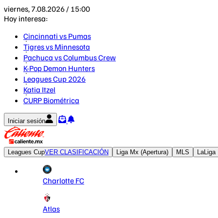
viernes, 7.08.2026 / 15:00
Hoy interesa:
Cincinnati vs Pumas
Tigres vs Minnesota
Pachuca vs Columbus Crew
K-Pop Demon Hunters
Leagues Cup 2026
Katia Itzel
CURP Biométrica
Iniciar sesión
Leagues Cup
VER CLASIFICACIÓN
Liga Mx (Apertura)
MLS
LaLiga
Charlotte FC
Atlas