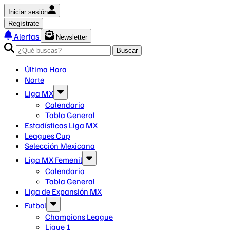
Iniciar sesión
Regístrate
Alertas
Newsletter
Buscar
Última Hora
Norte
Liga MX
Calendario
Tabla General
Estadísticas Liga MX
Leagues Cup
Selección Mexicana
Liga MX Femenil
Calendario
Tabla General
Liga de Expansión MX
Futbol
Champions League
Ligue 1