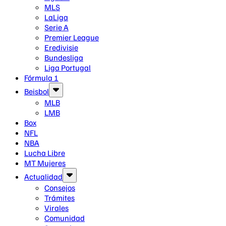
MLS
LaLiga
Serie A
Premier League
Eredivisie
Bundesliga
Liga Portugal
Fórmula 1
Beisbol
MLB
LMB
Box
NFL
NBA
Lucha Libre
MT Mujeres
Actualidad
Consejos
Trámites
Virales
Comunidad