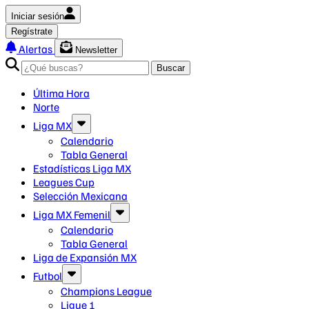
Iniciar sesión
Regístrate
Alertas
Newsletter
Buscar
Última Hora
Norte
Liga MX
Calendario
Tabla General
Estadísticas Liga MX
Leagues Cup
Selección Mexicana
Liga MX Femenil
Calendario
Tabla General
Liga de Expansión MX
Futbol
Champions League
Ligue 1