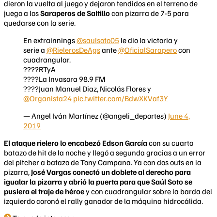
dieron la vuelta al juego y dejaron tendidos en el terreno de
juego a los
Saraperos de Saltillo
con pizarra de 7-5 para
quedarse con la serie.
En extrainnings
@saulsoto05
le dio la victoria y
serie a
@RielerosDeAgs
ante
@OficialSarapero
con
cuadrangular.
????RTyA
????La Invasora 98.9 FM
????️Juan Manuel Diaz, Nicolás Flores y
@Organista24
pic.twitter.com/BdwXKVaf3Y
— Angel Iván Martínez (@angeli_deportes)
June 4,
2019
El ataque rielero lo encabezó Edson García
con su cuarto
batazo de hit de la noche y llegó a segunda gracias a un error
del pitcher a batazo de Tony Campana. Ya con dos outs en la
pizarra,
José Vargas conectó un doblete al derecho para
igualar la pizarra y abrió la puerta para que Saúl Soto se
pusiera el traje de héroe
y con cuadrangular sobre la barda del
izquierdo coronó el rally ganador de la máquina hidrocálida.