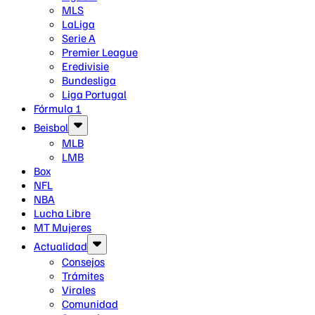
MLS
LaLiga
Serie A
Premier League
Eredivisie
Bundesliga
Liga Portugal
Fórmula 1
Beisbol
MLB
LMB
Box
NFL
NBA
Lucha Libre
MT Mujeres
Actualidad
Consejos
Trámites
Virales
Comunidad