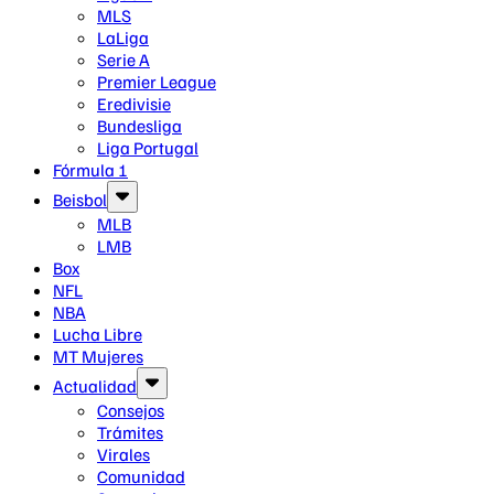
MLS
LaLiga
Serie A
Premier League
Eredivisie
Bundesliga
Liga Portugal
Fórmula 1
Beisbol
MLB
LMB
Box
NFL
NBA
Lucha Libre
MT Mujeres
Actualidad
Consejos
Trámites
Virales
Comunidad