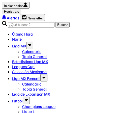
Iniciar sesión
Regístrate
Alertas
Newsletter
Buscar
Última Hora
Norte
Liga MX
Calendario
Tabla General
Estadísticas Liga MX
Leagues Cup
Selección Mexicana
Liga MX Femenil
Calendario
Tabla General
Liga de Expansión MX
Futbol
Champions League
Ligue 1