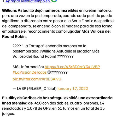
Agregar Mediotiempo en
Willians Astudillo dejó números increíbles en la eliminatoria
,
pero una vez en la postemporada, cuando cada partido puede
significar la diferencia entre pasar a la Serie Final o despedirse
del campeonato, se encendió con el madero para de esa forma
embolsarse el reconocimiento como
Jugador Más Valioso del
Round Robin.
???? "La Tortuga" encendió motores en la
postemporada. ¡Willians Astudillo el Jugador Más
Valioso del Round Robin! ????????
Más información:
https://t.co/V5rBD0rnY3
#LVBP
|
#LaPasiónDeTodos
⚾????????
pic.twitter.com/rXr8ESAlvU
— LVBP (@LVBP_Oficial)
January 17, 2022
El utility de Caribes de Anzoátegui exhibió una extraordinaria
línea ofensiva de .410
con dos dobles, cuatro jonrones, 14
remolcadas y 1.078 de OPS, en 61 turnos en un total de 15
juegos.