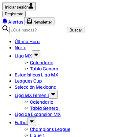
Iniciar sesión
Regístrate
Alertas
Newsletter
Buscar
Última Hora
Norte
Liga MX
Calendario
Tabla General
Estadísticas Liga MX
Leagues Cup
Selección Mexicana
Liga MX Femenil
Calendario
Tabla General
Liga de Expansión MX
Futbol
Champions League
Ligue 1