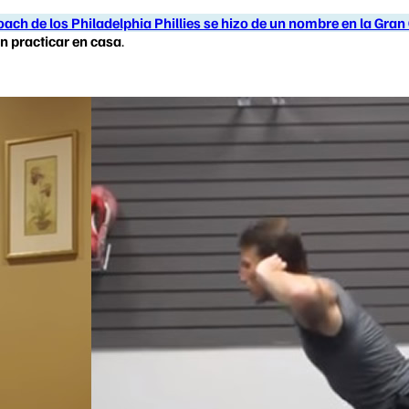
oach de los Philadelphia Phillies
se hizo de un nombre en la Gran
n practicar en casa
.