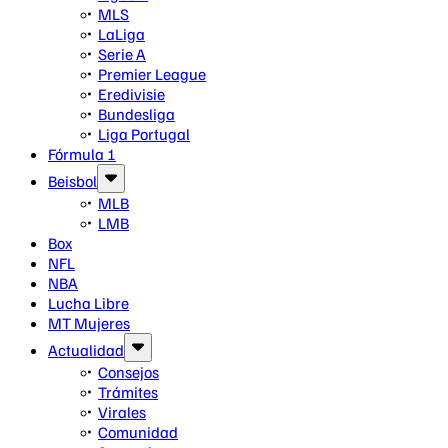
MLS
LaLiga
Serie A
Premier League
Eredivisie
Bundesliga
Liga Portugal
Fórmula 1
Beisbol
MLB
LMB
Box
NFL
NBA
Lucha Libre
MT Mujeres
Actualidad
Consejos
Trámites
Virales
Comunidad