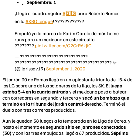
Septiembre: 1
¡Llegó el cuadrangular
#3️⃣0️⃣
para Roberto Ramos
en la
#KBOLeague
! ????????????
Empató ya la marca de Karim García de más home
runs para un mexicano en este circuito
????????.
pic.twitter.com/G2CrR6kJiG
— ????????????????????????????
???????????????????????????????????????? ✨
(@ilarissav19)
September 1, 2020
El jonrón 30 de Ramos llegó en un aplastante triunfo de 15-4 de
los LG sobre uno de los sotaneros de la liga, los SK.
El juego
estaba 5-4 en la cuarta entrada
y el mexicano pasó a batear
con corredores en segunda y tercera y
sacó un bombazo que
terminó en la tribuna del jardín central-derecho
. Terminó el
duelo con tres carreras producidas.
Aún le quedan 38 juegos a la temporada en la Liga de Corea, y
hasta el momento
es segundo sitio en jonrones conectados
(30)
y con las tres empujadas llegó a 67 producidas.
Séptima