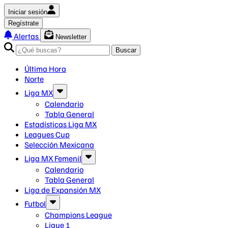
Iniciar sesión
Regístrate
Alertas
Newsletter
Buscar
Última Hora
Norte
Liga MX
Calendario
Tabla General
Estadísticas Liga MX
Leagues Cup
Selección Mexicana
Liga MX Femenil
Calendario
Tabla General
Liga de Expansión MX
Futbol
Champions League
Ligue 1