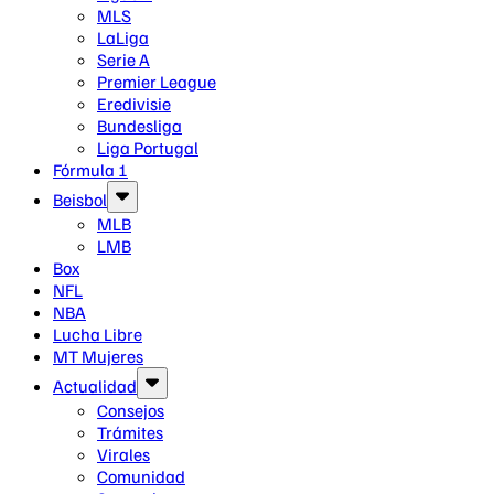
MLS
LaLiga
Serie A
Premier League
Eredivisie
Bundesliga
Liga Portugal
Fórmula 1
Beisbol
MLB
LMB
Box
NFL
NBA
Lucha Libre
MT Mujeres
Actualidad
Consejos
Trámites
Virales
Comunidad