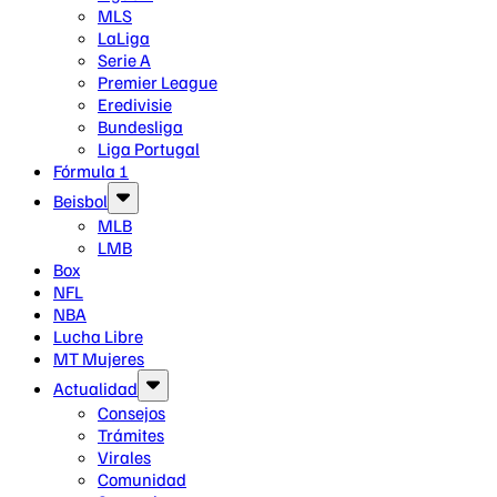
MLS
LaLiga
Serie A
Premier League
Eredivisie
Bundesliga
Liga Portugal
Fórmula 1
Beisbol
MLB
LMB
Box
NFL
NBA
Lucha Libre
MT Mujeres
Actualidad
Consejos
Trámites
Virales
Comunidad