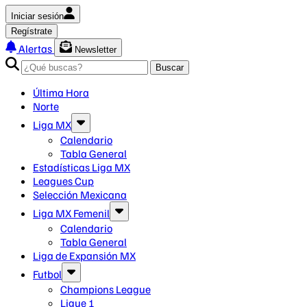
Iniciar sesión
Regístrate
Alertas
Newsletter
Buscar
Última Hora
Norte
Liga MX
Calendario
Tabla General
Estadísticas Liga MX
Leagues Cup
Selección Mexicana
Liga MX Femenil
Calendario
Tabla General
Liga de Expansión MX
Futbol
Champions League
Ligue 1