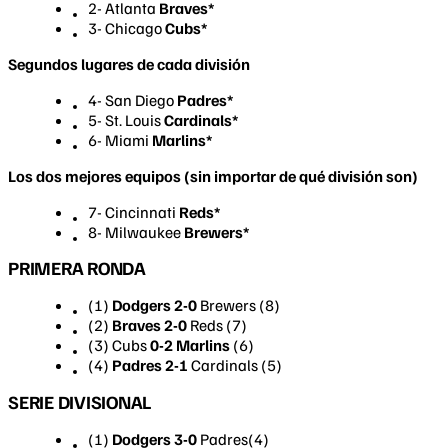
2- Atlanta
Braves
*
3- Chicago
Cubs
*
Segundos lugares de cada división
4- San Diego
Padres
*
5- St. Louis
Cardinals*
6- Miami
Marlins
*
Los dos mejores equipos (sin importar de qué división son)
​7- Cincinnati
Reds
*
8- Milwaukee
Brewers*
PRIMERA RONDA
(1)
Dodgers 2-0
Brewers (8)
(2)
Braves 2-0
Reds (7)
(3) Cubs
0-2
Marlins
(6)
(4)
Padres 2-1
Cardinals (5)
SERIE DIVISIONAL
(1)
Dodgers 3-0
Padres(4)