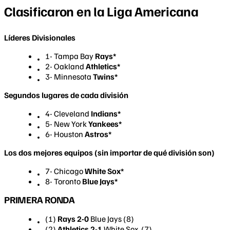
Clasificaron en la Liga Americana
Líderes Divisionales
1- Tampa Bay
Rays
*
2- Oakland
Athletics*
3- Minnesota
Twins*
Segundos lugares de cada división
4- Cleveland
Indians
*
5- New York
Yankees
*
6- Houston
Astros*
Los dos mejores equipos (sin importar de qué división son)
​7- Chicago
White Sox
*
8- Toronto
Blue Jays
*
PRIMERA RONDA
(1)
Rays 2-0
Blue Jays (8)
(2)
Athletics 2-1
White Sox (7)