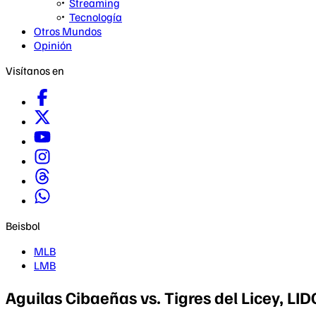
Streaming
Tecnología
Otros Mundos
Opinión
Visítanos en
Beisbol
MLB
LMB
Aguilas Cibaeñas vs. Tigres del Licey, L