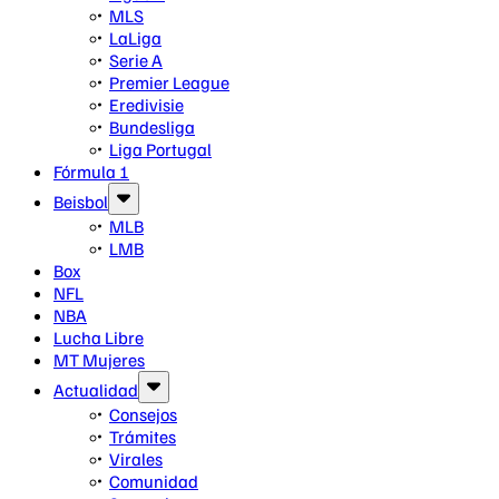
MLS
LaLiga
Serie A
Premier League
Eredivisie
Bundesliga
Liga Portugal
Fórmula 1
Beisbol
MLB
LMB
Box
NFL
NBA
Lucha Libre
MT Mujeres
Actualidad
Consejos
Trámites
Virales
Comunidad