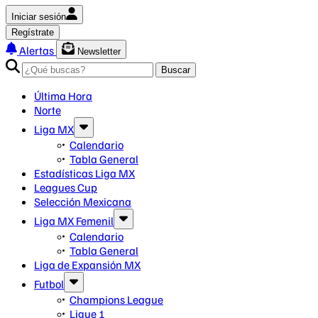
Iniciar sesión
Regístrate
Alertas
Newsletter
Buscar
Última Hora
Norte
Liga MX
Calendario
Tabla General
Estadísticas Liga MX
Leagues Cup
Selección Mexicana
Liga MX Femenil
Calendario
Tabla General
Liga de Expansión MX
Futbol
Champions League
Ligue 1