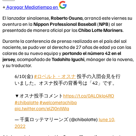
Agregar Mediotiempo en
El lanzador sinaloense,
Roberto Osuna
, arrancó este viernes su
aventura en la
Nippon Professional Baseball
(
NPB
) al ser
presentado de manera oficial por los
Chiba Lotte Mariners
.
Durante la conferencia de prensa realizada en el país del sol
naciente, se pudo ver al derecho de 27 años de edad ya con los
colores de su nuevo equipo y
portando el número 42 en el
jersey
, acompañado de
Tadahito Iguchi
, mánager de la novena,
y su traductor.
6/10(金)
#ロベルト・オスナ
投手の入団会見を行
いました。オスナ投手の背番号は「42」です。
▼オスナ投手コメント
https://t.co/0ALOkJo4RO
#chibalotte
#welcometochiba
pic.twitter.com/elZJ0nIWIq
— 千葉ロッテマリーンズ (@chibalotte)
June 10,
2022