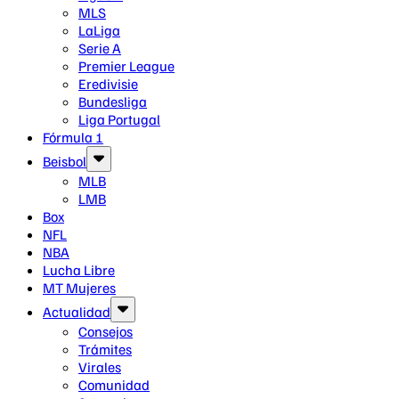
MLS
LaLiga
Serie A
Premier League
Eredivisie
Bundesliga
Liga Portugal
Fórmula 1
Beisbol
MLB
LMB
Box
NFL
NBA
Lucha Libre
MT Mujeres
Actualidad
Consejos
Trámites
Virales
Comunidad