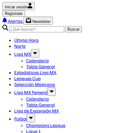
Iniciar sesión
Regístrate
Alertas
Newsletter
Buscar
Última Hora
Norte
Liga MX
Calendario
Tabla General
Estadísticas Liga MX
Leagues Cup
Selección Mexicana
Liga MX Femenil
Calendario
Tabla General
Liga de Expansión MX
Futbol
Champions League
Ligue 1