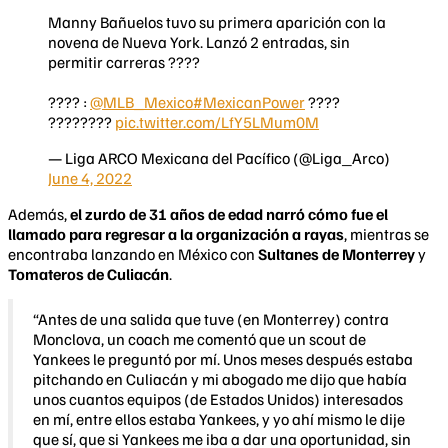
Manny Bañuelos tuvo su primera aparición con la
novena de Nueva York. Lanzó 2 entradas, sin
permitir carreras ????
????️ :
@MLB_Mexico
#MexicanPower
????
????????
pic.twitter.com/LfY5LMum0M
— Liga ARCO Mexicana del Pacífico (@Liga_Arco)
June 4, 2022
Además,
el zurdo de 31 años de edad narró cómo fue el
llamado para regresar a la organización a rayas
, mientras se
encontraba lanzando en México con
Sultanes de Monterrey
y
Tomateros de Culiacán
.
“Antes de una salida que tuve (en Monterrey) contra
Monclova, un coach me comentó que un scout de
Yankees le preguntó por mí. Unos meses después estaba
pitchando en Culiacán y mi abogado me dijo que había
unos cuantos equipos (de Estados Unidos) interesados
en mí, entre ellos estaba Yankees, y yo ahí mismo le dije
que sí, que si Yankees me iba a dar una oportunidad, sin