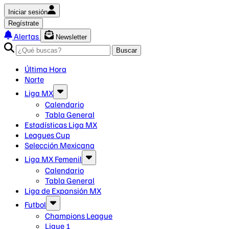
Iniciar sesión
Regístrate
Alertas
Newsletter
Buscar
Última Hora
Norte
Liga MX
Calendario
Tabla General
Estadísticas Liga MX
Leagues Cup
Selección Mexicana
Liga MX Femenil
Calendario
Tabla General
Liga de Expansión MX
Futbol
Champions League
Ligue 1