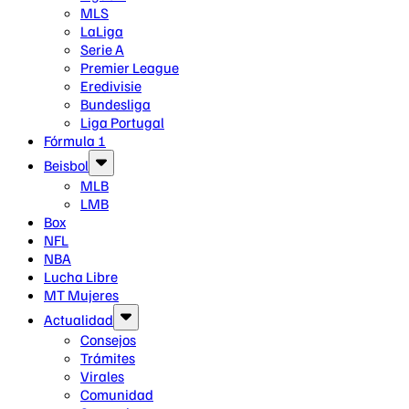
MLS
LaLiga
Serie A
Premier League
Eredivisie
Bundesliga
Liga Portugal
Fórmula 1
Beisbol
MLB
LMB
Box
NFL
NBA
Lucha Libre
MT Mujeres
Actualidad
Consejos
Trámites
Virales
Comunidad