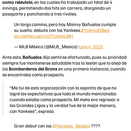
como relevista
, en las cuales ha trabajado un total de 4
innings, permitiendo dos hits sin carrera, otorgando un
pasaporte y ponchando a tres rivales.
Un largo camino, pero hoy Manny Bañuelos cumple
su sueño: debuta con los Yankees.
#YoAmoElBeis
pic.twitter.com/V5TUmlaLWH
— MLB México (@MLB_Mexico)
June 4, 2022
Ante esto,
Bañuelos
dijo sentirse afortunado, pues su prioridad
siempre fue mantenerse saludable tras la lesión que lo alejó de
los
Bombarderos del Bronx
en una primera instancia, cuando
se encontraba como prospecto.
“Me fui de esta organización con la espinita de que no
logré las expectativas que todo el mundo mencionaba
cuando estaba como prospecto. Mi meta era regresar a
las Grandes Ligas y la verdad fue de la mejor manera,
con Yankees”, expresó.
Gran debut con los
@Yankees_Beisbol
????