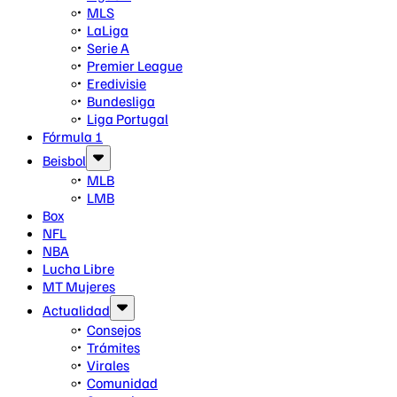
MLS
LaLiga
Serie A
Premier League
Eredivisie
Bundesliga
Liga Portugal
Fórmula 1
Beisbol
MLB
LMB
Box
NFL
NBA
Lucha Libre
MT Mujeres
Actualidad
Consejos
Trámites
Virales
Comunidad