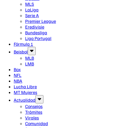
MLS
LaLiga
Serie A
Premier League
Eredivisie
Bundesliga
Liga Portugal
Fórmula 1
Beisbol
MLB
LMB
Box
NFL
NBA
Lucha Libre
MT Mujeres
Actualidad
Consejos
Trámites
Virales
Comunidad