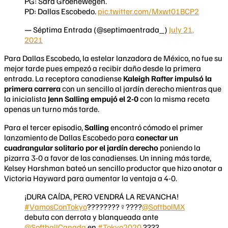
PG: Sara Groenewegen.
PD: Dallas Escobedo.
pic.twitter.com/Mxwt01BCP2
— Séptima Entrada (@septimaentrada_)
July 21,
2021
Para Dallas Escobedo, la estelar lanzadora de México, no fue su
mejor tarde pues empezó a recibir daño desde la primera
entrada. La receptora canadiense
Kaleigh Rafter impulsó la
primera carrera
con un sencillo al jardín derecho mientras que
la inicialista
Jenn Salling empujó el 2-0
con la misma receta
apenas un turno más tarde.
Para el tercer episodio,
Salling
encontró cómodo el primer
lanzamiento de Dallas Escobedo para
conectar un
cuadrangular solitario por el jardín derecho
poniendo la
pizarra 3-0 a favor de las canadienses. Un inning más tarde,
Kelsey Harshman bateó un sencillo productor que hizo anotar a
Victoria Hayward para aumentar la ventaja a 4-0.
¡DURA CAÍDA, PERO VENDRÁ LA REVANCHA!
#VamosConTokyo
????????‍♀️????
@SoftbolMX
debuta con derrota y blanqueada ante
@SoftballCanada
en
#Tokyo2020
????