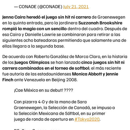
— CONADE (@CONADE)
July 21, 2021
Jenna Caira heredó el juego sin hit ni carrera
de Groenewegen
en la quinta entrada, pero la jardinera
Suzzanah Brookshire
rompió la magia con un sencillo
dentro del cuadro. Después de
eso Caira y Danielle Lawrie se combinaron para retirar a las
siguientes ocho bateadoras permitiendo que solamente una de
ellas llegara a la segunda base.
De acuerdo con Roberto González de Marca Claro, en la historia
de los
Juegos Olímpicos
se han lanzado
cinco juegos sin hit ni
carrera combinados en el torneo de softbol
; el más reciente
fue autoría de las estadounidenses
Monica Abbott y Jennie
Finch
ante Venezuela en Beijing 2008.
¡Cae México en su debut! ????
Con pizarra 4-0 y de la mano de Sara
Groenewegen, la Selección de Canadá, se impuso a
la Selección Mexicana de Sóftbol, en su primer
juego de ronda de apertura en
#Tokyo2020
.