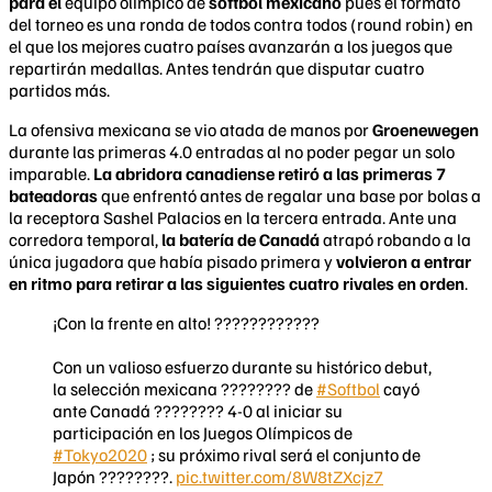
para el
equipo olímpico de
softbol mexicano
pues el formato
del torneo es una ronda de todos contra todos (round robin) en
el que los mejores cuatro países avanzarán a los juegos que
repartirán medallas. Antes tendrán que disputar cuatro
partidos más.
La ofensiva mexicana se vio atada de manos por
Groenewegen
durante las primeras 4.0 entradas al no poder pegar un solo
imparable.
La abridora canadiense retiró a las primeras 7
bateadoras
que enfrentó antes de regalar una base por bolas a
la receptora Sashel Palacios en la tercera entrada. Ante una
corredora temporal,
la batería de Canadá
atrapó robando a la
única jugadora que había pisado primera y
volvieron a entrar
en ritmo para retirar a las siguientes cuatro rivales en orden
.
¡Con la frente en alto! ????????????
Con un valioso esfuerzo durante su histórico debut,
la selección mexicana ???????? de
#Softbol
cayó
ante Canadá ???????? 4-0 al iniciar su
participación en los Juegos Olímpicos de
#Tokyo2020
; su próximo rival será el conjunto de
Japón ????????.
pic.twitter.com/8W8tZXcjz7