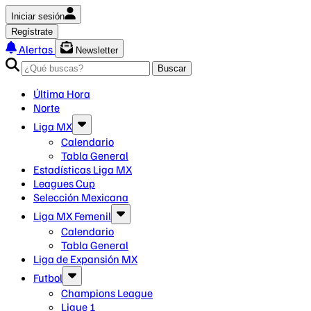
Iniciar sesión
Regístrate
Alertas
Newsletter
Buscar
Última Hora
Norte
Liga MX
Calendario
Tabla General
Estadísticas Liga MX
Leagues Cup
Selección Mexicana
Liga MX Femenil
Calendario
Tabla General
Liga de Expansión MX
Futbol
Champions League
Ligue 1