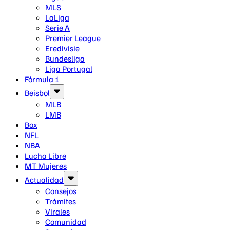
MLS
LaLiga
Serie A
Premier League
Eredivisie
Bundesliga
Liga Portugal
Fórmula 1
Beisbol
MLB
LMB
Box
NFL
NBA
Lucha Libre
MT Mujeres
Actualidad
Consejos
Trámites
Virales
Comunidad