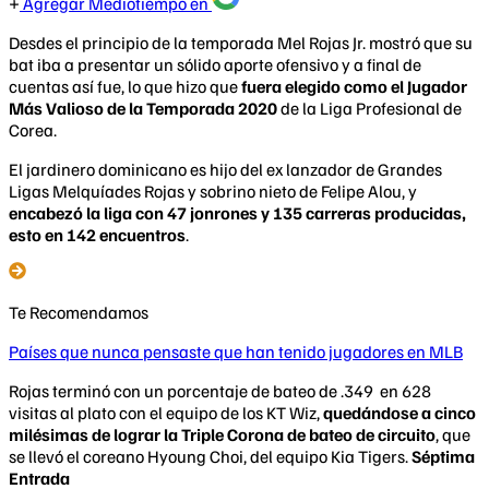
Agregar Mediotiempo en
Desdes el principio de la temporada Mel Rojas Jr. mostró que su
bat iba a presentar un sólido aporte ofensivo y a final de
cuentas así fue, lo que hizo que
fuera elegido como el Jugador
Más Valioso de la Temporada 2020
de la Liga Profesional de
Corea.
El jardinero dominicano es hijo del ex lanzador de Grandes
Ligas Melquíades Rojas y sobrino nieto de Felipe Alou, y
encabezó la liga con 47 jonrones y 135 carreras producidas,
esto en 142 encuentros
.
Te Recomendamos
Países que nunca pensaste que han tenido jugadores en MLB
Rojas terminó con un porcentaje de bateo de .349 en 628
visitas al plato con el equipo de los KT Wiz,
quedándose a cinco
milésimas de lograr la Triple Corona de bateo de circuito
, que
se llevó el coreano Hyoung Choi, del equipo Kia Tigers.
Séptima
Entrada