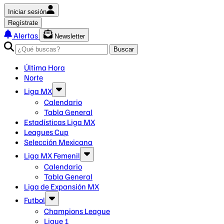
Iniciar sesión
Regístrate
Alertas
Newsletter
Buscar
Última Hora
Norte
Liga MX
Calendario
Tabla General
Estadísticas Liga MX
Leagues Cup
Selección Mexicana
Liga MX Femenil
Calendario
Tabla General
Liga de Expansión MX
Futbol
Champions League
Ligue 1