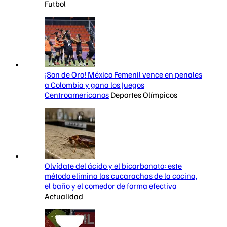
Futbol
¡Son de Oro! México Femenil vence en penales
a Colombia y gana los Juegos
Centroamericanos
Deportes Olímpicos
Olvídate del ácido y el bicarbonato: este
método elimina las cucarachas de la cocina,
el baño y el comedor de forma efectiva
Actualidad