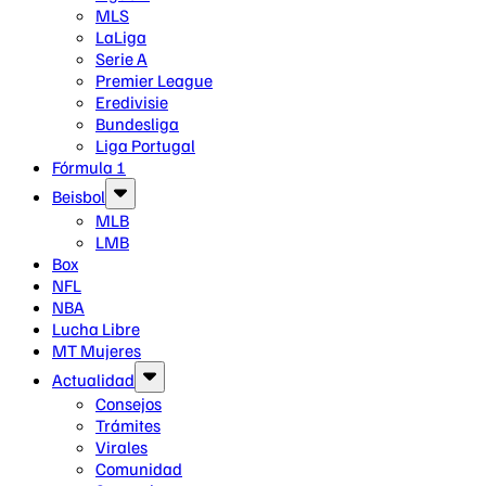
MLS
LaLiga
Serie A
Premier League
Eredivisie
Bundesliga
Liga Portugal
Fórmula 1
Beisbol
MLB
LMB
Box
NFL
NBA
Lucha Libre
MT Mujeres
Actualidad
Consejos
Trámites
Virales
Comunidad