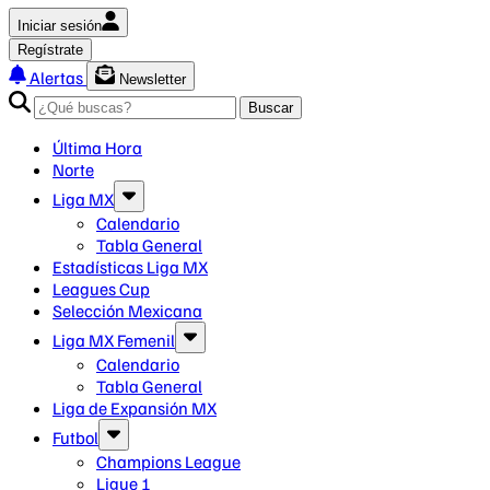
Iniciar sesión
Regístrate
Alertas
Newsletter
Buscar
Última Hora
Norte
Liga MX
Calendario
Tabla General
Estadísticas Liga MX
Leagues Cup
Selección Mexicana
Liga MX Femenil
Calendario
Tabla General
Liga de Expansión MX
Futbol
Champions League
Ligue 1