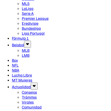
MLS
LaLiga
Serie A
Premier League
Eredivisie
Bundesliga
Liga Portugal
Fórmula 1
Beisbol
MLB
LMB
Box
NFL
NBA
Lucha Libre
MT Mujeres
Actualidad
Consejos
Trámites
Virales
Comunidad