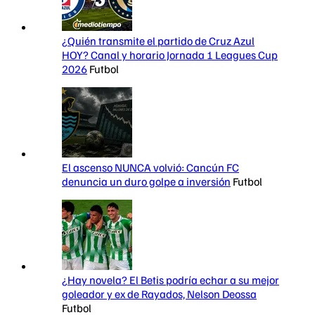
¿Quién transmite el partido de Cruz Azul
HOY? Canal y horario Jornada 1 Leagues Cup
2026
Futbol
El ascenso NUNCA volvió: Cancún FC
denuncia un duro golpe a inversión
Futbol
¿Hay novela? El Betis podría echar a su mejor
goleador y ex de Rayados, Nelson Deossa
Futbol