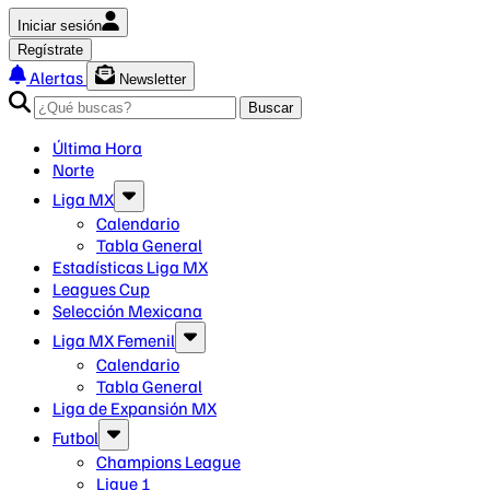
Iniciar sesión
Regístrate
Alertas
Newsletter
Buscar
Última Hora
Norte
Liga MX
Calendario
Tabla General
Estadísticas Liga MX
Leagues Cup
Selección Mexicana
Liga MX Femenil
Calendario
Tabla General
Liga de Expansión MX
Futbol
Champions League
Ligue 1