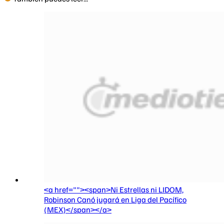
<a href=""><span>Ni Estrellas ni LIDOM,
Robinson Canó jugará en Liga del Pacífico
(MEX)</span></a>