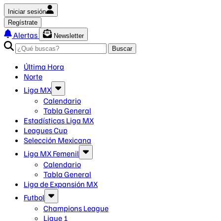
Iniciar sesión
Regístrate
Alertas
Newsletter
Buscar
Última Hora
Norte
Liga MX
Calendario
Tabla General
Estadísticas Liga MX
Leagues Cup
Selección Mexicana
Liga MX Femenil
Calendario
Tabla General
Liga de Expansión MX
Futbol
Champions League
Ligue 1