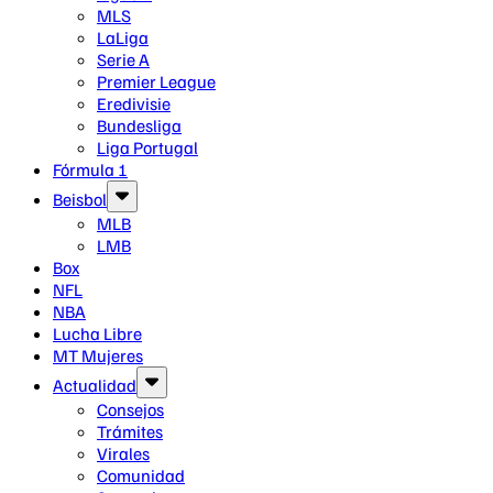
MLS
LaLiga
Serie A
Premier League
Eredivisie
Bundesliga
Liga Portugal
Fórmula 1
Beisbol
MLB
LMB
Box
NFL
NBA
Lucha Libre
MT Mujeres
Actualidad
Consejos
Trámites
Virales
Comunidad