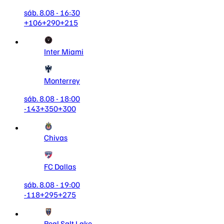
sáb. 8.08 - 16:30
+106
+290
+215
Inter Miami
Monterrey
sáb. 8.08 - 18:00
-143
+350
+300
Chivas
FC Dallas
sáb. 8.08 - 19:00
-118
+295
+275
Real Salt Lake