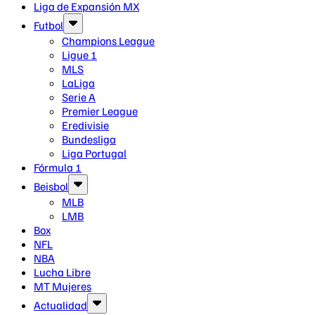
Liga de Expansión MX
Futbol
Champions League
Ligue 1
MLS
LaLiga
Serie A
Premier League
Eredivisie
Bundesliga
Liga Portugal
Fórmula 1
Beisbol
MLB
LMB
Box
NFL
NBA
Lucha Libre
MT Mujeres
Actualidad