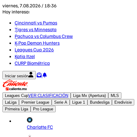
viernes, 7.08.2026 / 18:36
Hoy interesa:
Cincinnati vs Pumas
Tigres vs Minnesota
Pachuca vs Columbus Crew
K-Pop Demon Hunters
Leagues Cup 2026
Katia Itzel
CURP Biométrica
Iniciar sesión
Leagues Cup
VER CLASIFICACIÓN
Liga Mx (Apertura)
MLS
LaLiga
Premier League
Serie A
Ligue 1
Bundesliga
Eredivisie
Primeira Liga
Pro League
Charlotte FC