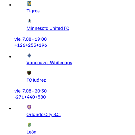
Tigres
Minnesota United FC
vie. 7.08 - 19:00
+126
+255
+196
Vancouver Whitecaps
FC Juárez
vie. 7.08 - 20:30
-271
+440
+580
Orlando City S.C.
León