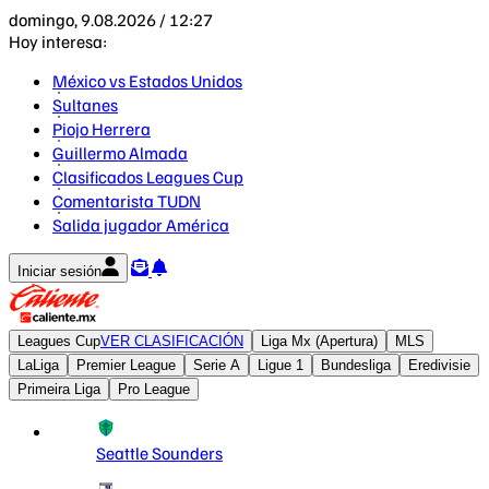
domingo, 9.08.2026 / 12:27
Hoy interesa:
México vs Estados Unidos
Sultanes
Piojo Herrera
Guillermo Almada
Clasificados Leagues Cup
Comentarista TUDN
Salida jugador América
Iniciar sesión
Leagues Cup
VER CLASIFICACIÓN
Liga Mx (Apertura)
MLS
LaLiga
Premier League
Serie A
Ligue 1
Bundesliga
Eredivisie
Primeira Liga
Pro League
Seattle Sounders