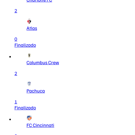
2
Atlas
0
Finalizado
Columbus Crew
2
Pachuca
1
Finalizado
FC Cincinnati