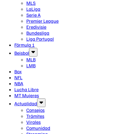
MLS
LaLiga
Serie A
Premier League
Eredivisie
Bundesliga
Liga Portugal
Fórmula 1
Beisbol
MLB
LMB
Box
NFL
NBA
Lucha Libre
MT Mujeres
Actualidad
Consejos
Trámites
Virales
Comunidad