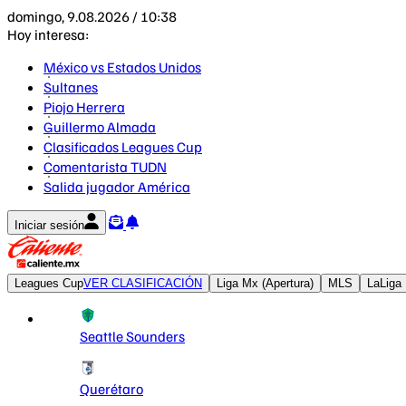
domingo, 9.08.2026 / 10:38
Hoy interesa:
México vs Estados Unidos
Sultanes
Piojo Herrera
Guillermo Almada
Clasificados Leagues Cup
Comentarista TUDN
Salida jugador América
Iniciar sesión
Leagues Cup
VER CLASIFICACIÓN
Liga Mx (Apertura)
MLS
LaLiga
Seattle Sounders
Querétaro