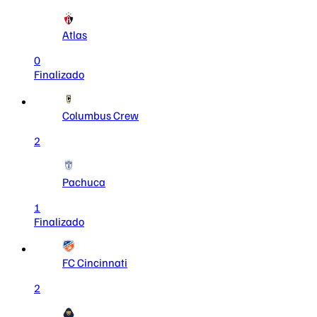
Atlas
0
Finalizado
Columbus Crew
2
Pachuca
1
Finalizado
FC Cincinnati
2