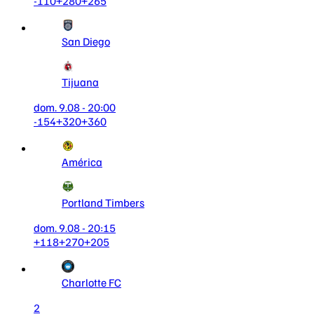
-110
+280
+265
San Diego
Tijuana
dom. 9.08 - 20:00
-154
+320
+360
América
Portland Timbers
dom. 9.08 - 20:15
+118
+270
+205
Charlotte FC
2