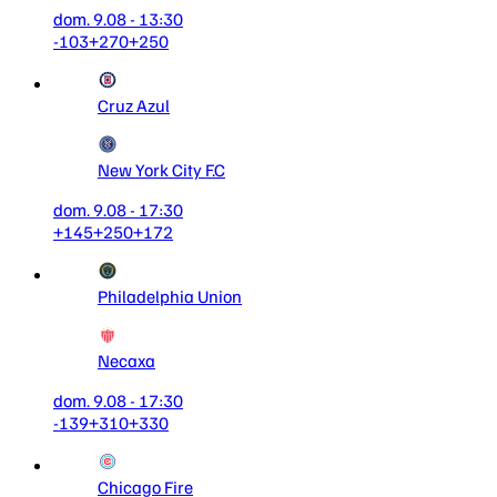
dom. 9.08 - 13:30
-103
+270
+250
Cruz Azul
New York City F.C
dom. 9.08 - 17:30
+145
+250
+172
Philadelphia Union
Necaxa
dom. 9.08 - 17:30
-139
+310
+330
Chicago Fire