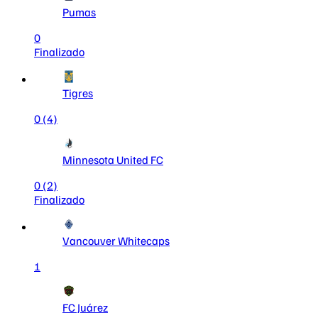
Pumas
0
Finalizado
Tigres
0
(4)
Minnesota United FC
0
(2)
Finalizado
Vancouver Whitecaps
1
FC Juárez