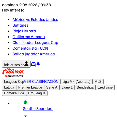
domingo, 9.08.2026 / 09:38
Hoy interesa:
México vs Estados Unidos
Sultanes
Piojo Herrera
Guillermo Almada
Clasificados Leagues Cup
Comentarista TUDN
Salida jugador América
Iniciar sesión
Leagues Cup
VER CLASIFICACIÓN
Liga Mx (Apertura)
MLS
LaLiga
Premier League
Serie A
Ligue 1
Bundesliga
Eredivisie
Primeira Liga
Pro League
Seattle Sounders