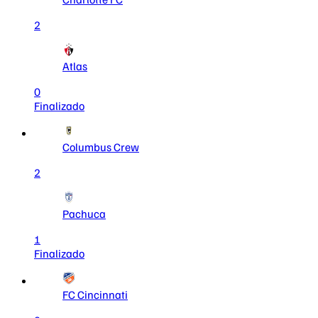
2
Atlas
0
Finalizado
Columbus Crew
2
Pachuca
1
Finalizado
FC Cincinnati