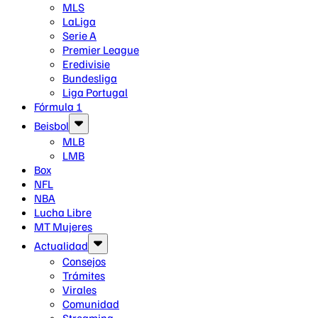
MLS
LaLiga
Serie A
Premier League
Eredivisie
Bundesliga
Liga Portugal
Fórmula 1
Beisbol
MLB
LMB
Box
NFL
NBA
Lucha Libre
MT Mujeres
Actualidad
Consejos
Trámites
Virales
Comunidad