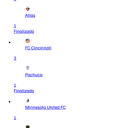
Atlas
1
Finalizado
FC Cincinnati
3
Pachuca
1
Finalizado
Minnesota United FC
1