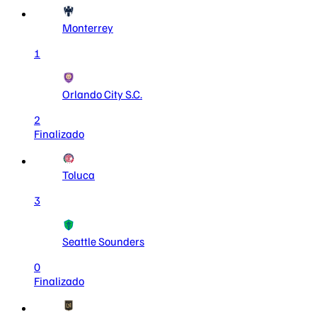
Monterrey
1
Orlando City S.C.
2
Finalizado
Toluca
3
Seattle Sounders
0
Finalizado