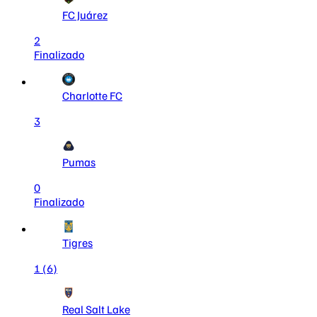
FC Juárez
2
Finalizado
Charlotte FC
3
Pumas
0
Finalizado
Tigres
1
(6)
Real Salt Lake