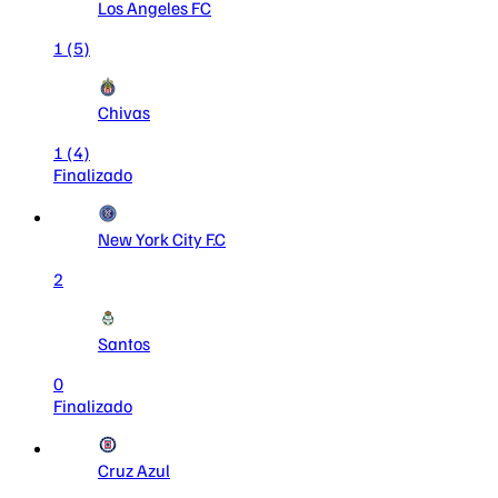
Los Angeles FC
1
(5)
Chivas
1
(4)
Finalizado
New York City F.C
2
Santos
0
Finalizado
Cruz Azul