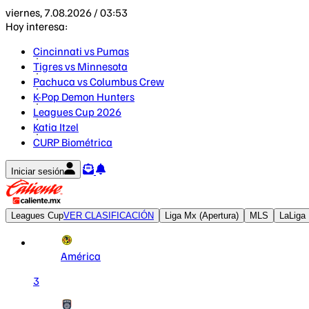
viernes, 7.08.2026 / 03:53
Hoy interesa:
Cincinnati vs Pumas
Tigres vs Minnesota
Pachuca vs Columbus Crew
K-Pop Demon Hunters
Leagues Cup 2026
Katia Itzel
CURP Biométrica
Iniciar sesión
Leagues Cup
VER CLASIFICACIÓN
Liga Mx (Apertura)
MLS
LaLiga
América
3