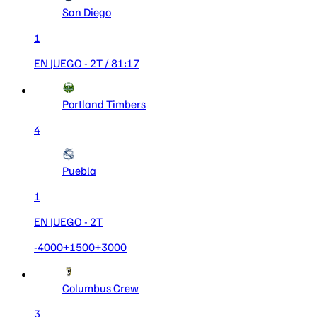
San Diego
1
EN JUEGO
- 2T
/ 81:18
Portland Timbers
4
Puebla
1
EN JUEGO
- 2T
-4000
+1500
+3000
Columbus Crew
3