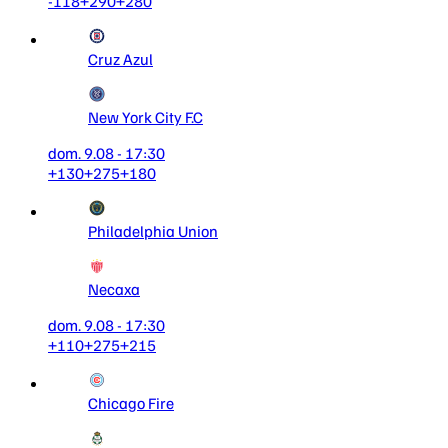
-118
+290
+280
Cruz Azul
New York City F.C
dom. 9.08 - 17:30
+130
+275
+180
Philadelphia Union
Necaxa
dom. 9.08 - 17:30
+110
+275
+215
Chicago Fire