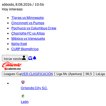
sábado, 8.08.2026 / 10:56
Hoy interesa:
Tigres vs Minnesota
Cincinnati vs Pumas
Pachuca vs Columbus Crew
Charlotte FC vs Atlas
México vs Venezuela
Katia Itzel
CURP Biométrica
Iniciar sesión
Leagues Cup
VER CLASIFICACIÓN
Liga Mx (Apertura)
MLS
LaLiga
Orlando City S.C.
León