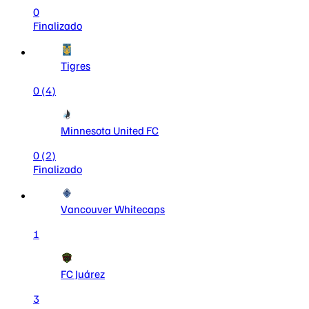
0
Finalizado
Tigres
0
(4)
Minnesota United FC
0
(2)
Finalizado
Vancouver Whitecaps
1
FC Juárez
3