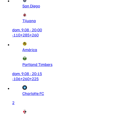
San Diego
Tijuana
dom. 9.08 - 20:00
-110
+285
+260
América
Portland Timbers
dom. 9.08 - 20:15
-106
+260
+225
Charlotte FC
2