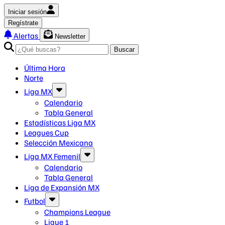
Iniciar sesión
Regístrate
Alertas
Newsletter
Buscar
Última Hora
Norte
Liga MX
Calendario
Tabla General
Estadísticas Liga MX
Leagues Cup
Selección Mexicana
Liga MX Femenil
Calendario
Tabla General
Liga de Expansión MX
Futbol
Champions League
Ligue 1