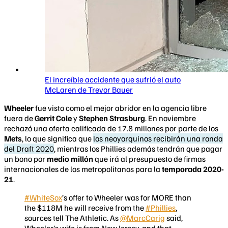
El increíble accidente que sufrió el auto
McLaren de Trevor Bauer
Wheeler
fue visto como el mejor abridor en la agencia libre
fuera de
Gerrit Cole
y
Stephen Strasburg
. En noviembre
rechazó una oferta calificada de 17.8 millones por parte de los
Mets
, lo que significa que
los neoyorquinos recibirán una ronda
del Draft 2020
, mientras los Phillies además tendrán que pagar
un bono por
medio millón
que irá al presupuesto de firmas
internacionales de los metropolitanos para la
temporada 2020-
21
.
#WhiteSox
’s offer to Wheeler was for MORE than
the $118M he will receive from the
#Phillies
,
sources tell The Athletic. As
@MarcCarig
said,
Wheeler’s wife is from New Jersey, and that