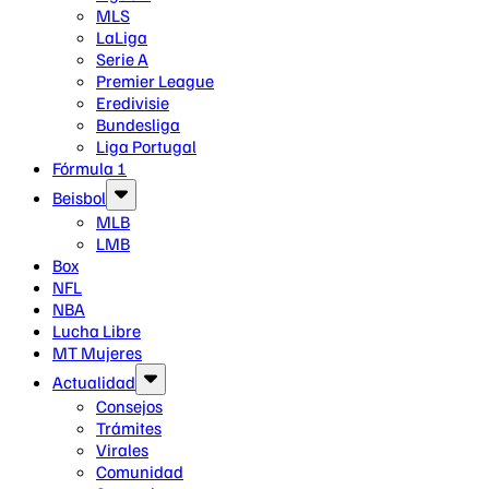
MLS
LaLiga
Serie A
Premier League
Eredivisie
Bundesliga
Liga Portugal
Fórmula 1
Beisbol
MLB
LMB
Box
NFL
NBA
Lucha Libre
MT Mujeres
Actualidad
Consejos
Trámites
Virales
Comunidad