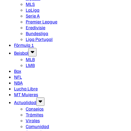
MLS
LaLiga
Serie A
Premier League
Eredivisie
Bundesliga
Liga Portugal
Fórmula 1
Beisbol
MLB
LMB
Box
NFL
NBA
Lucha Libre
MT Mujeres
Actualidad
Consejos
Trámites
Virales
Comunidad