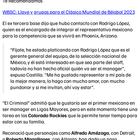
Te Recomendamos
WBSC: Llave y grupos para el Clásico Mundial de Béisbol 2023
El ex tercera base dijo que hubo contacto con Rodrigo López,
quien es el encargado de integrar el representativo mexicano
para la competencia que se vivirá en Phoenix, Arizona.
“Fíjate, he estado platicando con Rodrigo López que es el
gerente general del equipo, de la selección nacional de
México, y él está interesado en que sea parte del staff,
todavía no han hecho oficial quién va ser el manager”,
expuso Castilla. "Me ha gustado representar a mi país de
la mejor manera, lo hago con mucho amor, con mucho
pundonor y si me invitan, ahí voy estar”.
“El Criminal” admitió que le gustaría ser el primer mexicano en
ser manager en Ligas Mayores, pero en este momento tiene una
tarea en los
Colorado Rockies
que le permite tener tiempo para
estar con su familia.
Reconoció que personajes como
Alfredo Amézaga
, con Detroit,
o
Roberto Magallanes
, con Atlanta, han dado un paso