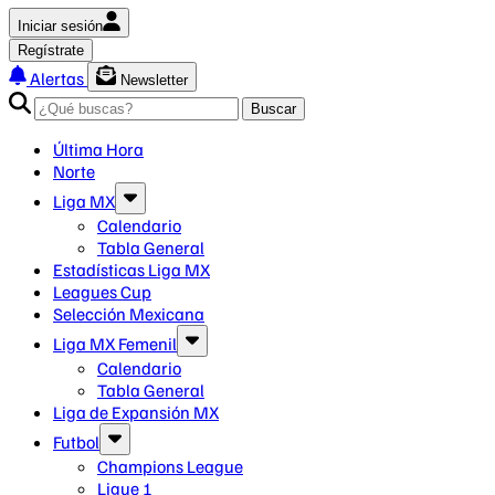
Iniciar sesión
Regístrate
Alertas
Newsletter
Buscar
Última Hora
Norte
Liga MX
Calendario
Tabla General
Estadísticas Liga MX
Leagues Cup
Selección Mexicana
Liga MX Femenil
Calendario
Tabla General
Liga de Expansión MX
Futbol
Champions League
Ligue 1