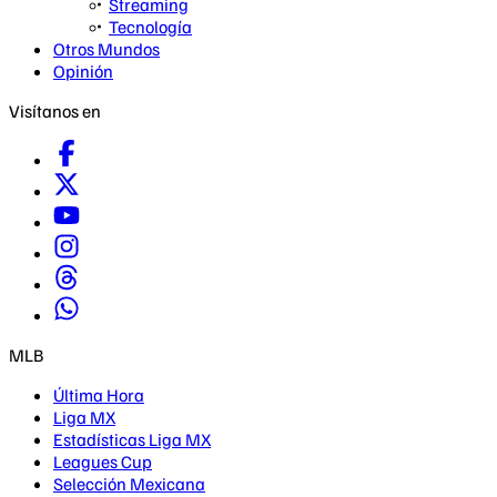
Streaming
Tecnología
Otros Mundos
Opinión
Visítanos en
MLB
Última Hora
Liga MX
Estadísticas Liga MX
Leagues Cup
Selección Mexicana