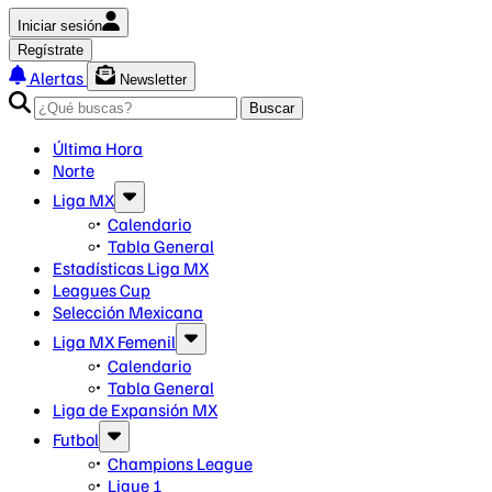
Iniciar sesión
Regístrate
Alertas
Newsletter
Buscar
Última Hora
Norte
Liga MX
Calendario
Tabla General
Estadísticas Liga MX
Leagues Cup
Selección Mexicana
Liga MX Femenil
Calendario
Tabla General
Liga de Expansión MX
Futbol
Champions League
Ligue 1