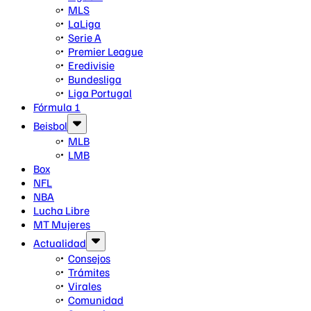
MLS
LaLiga
Serie A
Premier League
Eredivisie
Bundesliga
Liga Portugal
Fórmula 1
Beisbol
MLB
LMB
Box
NFL
NBA
Lucha Libre
MT Mujeres
Actualidad
Consejos
Trámites
Virales
Comunidad