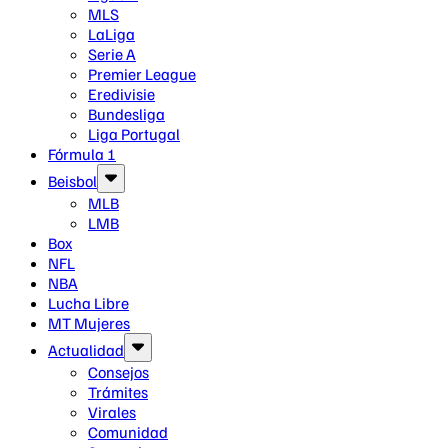
MLS
LaLiga
Serie A
Premier League
Eredivisie
Bundesliga
Liga Portugal
Fórmula 1
Beisbol
MLB
LMB
Box
NFL
NBA
Lucha Libre
MT Mujeres
Actualidad
Consejos
Trámites
Virales
Comunidad