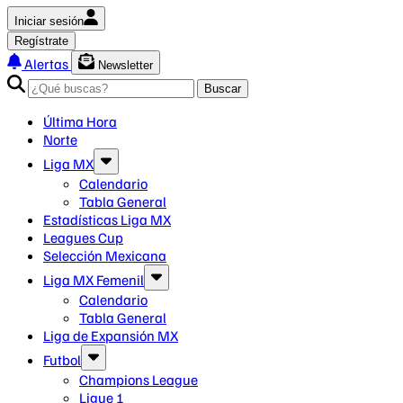
Iniciar sesión
Regístrate
Alertas
Newsletter
Buscar
Última Hora
Norte
Liga MX
Calendario
Tabla General
Estadísticas Liga MX
Leagues Cup
Selección Mexicana
Liga MX Femenil
Calendario
Tabla General
Liga de Expansión MX
Futbol
Champions League
Ligue 1