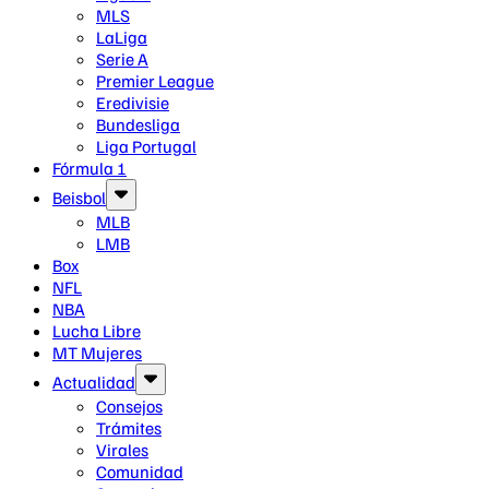
MLS
LaLiga
Serie A
Premier League
Eredivisie
Bundesliga
Liga Portugal
Fórmula 1
Beisbol
MLB
LMB
Box
NFL
NBA
Lucha Libre
MT Mujeres
Actualidad
Consejos
Trámites
Virales
Comunidad