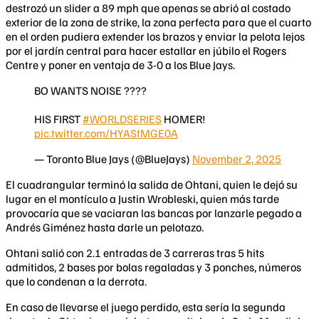
destrozó un slider a 89 mph que apenas se abrió al costado
exterior de la zona de strike, la zona perfecta para que el cuarto
en el orden pudiera extender los brazos y enviar la pelota lejos
por el jardín central para hacer estallar en júbilo el Rogers
Centre y poner en ventaja de 3-0 a los Blue Jays.
BO WANTS NOISE ????️
HIS FIRST
#WORLDSERIES
HOMER!
pic.twitter.com/HYASfMGE0A
— Toronto Blue Jays (@BlueJays)
November 2, 2025
El cuadrangular terminó la salida de Ohtani, quien le dejó su
lugar en el montículo a Justin Wrobleski, quien más tarde
provocaría que se vaciaran las bancas por lanzarle pegado a
Andrés Giménez hasta darle un pelotazo.
Ohtani salió con 2.1 entradas de 3 carreras tras 5 hits
admitidos, 2 bases por bolas regaladas y 3 ponches, números
que lo condenan a la derrota.
En caso de llevarse el juego perdido, esta sería la segunda