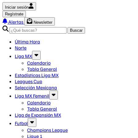
Iniciar sesión
Regístrate
Alertas
Newsletter
Buscar
Última Hora
Norte
Liga MX
Calendario
Tabla General
Estadísticas Liga MX
Leagues Cup
Selección Mexicana
Liga MX Femenil
Calendario
Tabla General
Liga de Expansión MX
Futbol
Champions League
Ligue 1