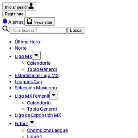
Iniciar sesión
Regístrate
Alertas
Newsletter
Buscar
Última Hora
Norte
Liga MX
Calendario
Tabla General
Estadísticas Liga MX
Leagues Cup
Selección Mexicana
Liga MX Femenil
Calendario
Tabla General
Liga de Expansión MX
Futbol
Champions League
Ligue 1