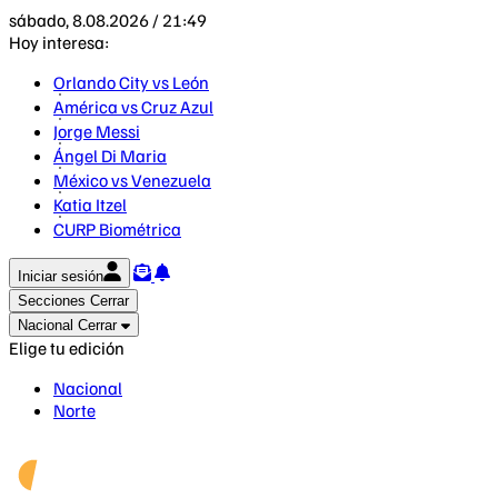
sábado, 8.08.2026 / 21:49
Hoy interesa:
Orlando City vs León
América vs Cruz Azul
Jorge Messi
Ángel Di Maria
México vs Venezuela
Katia Itzel
CURP Biométrica
Iniciar sesión
Secciones
Cerrar
Nacional
Cerrar
Elige tu edición
Nacional
Norte