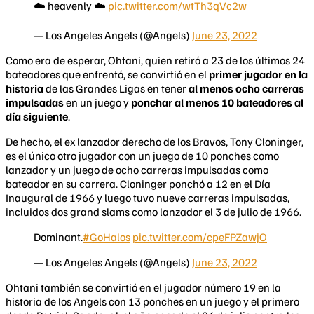
☁️ heavenly ☁️
pic.twitter.com/wtTh3qVc2w
— Los Angeles Angels (@Angels)
June 23, 2022
Como era de esperar, Ohtani, quien retiró a 23 de los últimos 24
bateadores que enfrentó, se convirtió en el
primer jugador en la
historia
de las Grandes Ligas en tener
al menos ocho carreras
impulsadas
en un juego y
ponchar al menos 10 bateadores al
día siguiente
.
De hecho, el ex lanzador derecho de los Bravos, Tony Cloninger,
es el único otro jugador con un juego de 10 ponches como
lanzador y un juego de ocho carreras impulsadas como
bateador en su carrera. Cloninger ponchó a 12 en el Día
Inaugural de 1966 y luego tuvo nueve carreras impulsadas,
incluidos dos grand slams como lanzador el 3 de julio de 1966.
Dominant.
#GoHalos
pic.twitter.com/cpeFPZawjO
— Los Angeles Angels (@Angels)
June 23, 2022
Ohtani también se convirtió en el jugador número 19 en la
historia de los Angels con 13 ponches en un juego y el primero