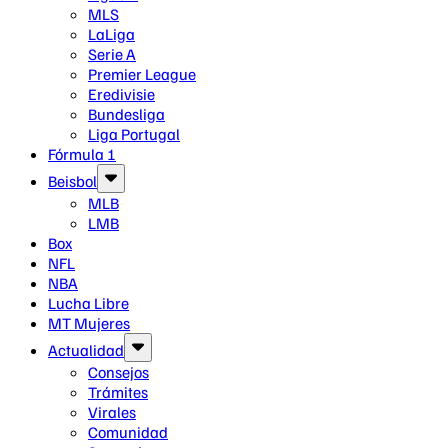
MLS
LaLiga
Serie A
Premier League
Eredivisie
Bundesliga
Liga Portugal
Fórmula 1
Beisbol
MLB
LMB
Box
NFL
NBA
Lucha Libre
MT Mujeres
Actualidad
Consejos
Trámites
Virales
Comunidad