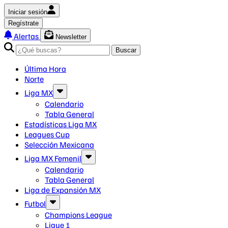
Iniciar sesión
Regístrate
Alertas
Newsletter
Buscar
Última Hora
Norte
Liga MX
Calendario
Tabla General
Estadísticas Liga MX
Leagues Cup
Selección Mexicana
Liga MX Femenil
Calendario
Tabla General
Liga de Expansión MX
Futbol
Champions League
Ligue 1