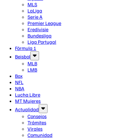
MLS
LaLiga
Serie A
Premier League
Eredivisie
Bundesliga
Liga Portugal
Fórmula 1
Beisbol
MLB
LMB
Box
NFL
NBA
Lucha Libre
MT Mujeres
Actualidad
Consejos
Trámites
Virales
Comunidad