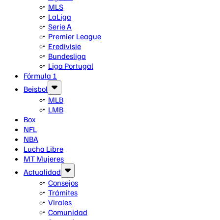
MLS
LaLiga
Serie A
Premier League
Eredivisie
Bundesliga
Liga Portugal
Fórmula 1
Beisbol
MLB
LMB
Box
NFL
NBA
Lucha Libre
MT Mujeres
Actualidad
Consejos
Trámites
Virales
Comunidad