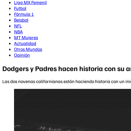
Liga MX Femenil
Futbol
Fórmula 1
Beisbol
NFL
NBA
MT Mujeres
Actualidad
Otros Mundos
Opinión
Dodgers y Padres hacen historia con su a
Las dos novenas californianas están haciendo historia con un in