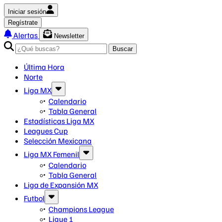
Iniciar sesión
Regístrate
Alertas
Newsletter
Buscar
Última Hora
Norte
Liga MX
Calendario
Tabla General
Estadísticas Liga MX
Leagues Cup
Selección Mexicana
Liga MX Femenil
Calendario
Tabla General
Liga de Expansión MX
Futbol
Champions League
Ligue 1