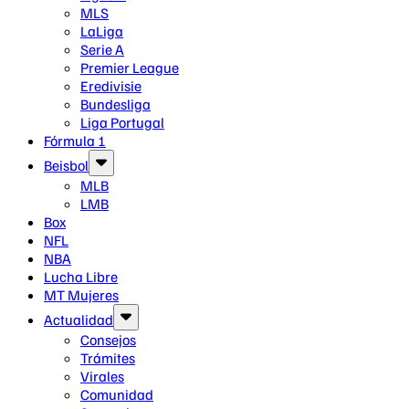
MLS
LaLiga
Serie A
Premier League
Eredivisie
Bundesliga
Liga Portugal
Fórmula 1
Beisbol
MLB
LMB
Box
NFL
NBA
Lucha Libre
MT Mujeres
Actualidad
Consejos
Trámites
Virales
Comunidad