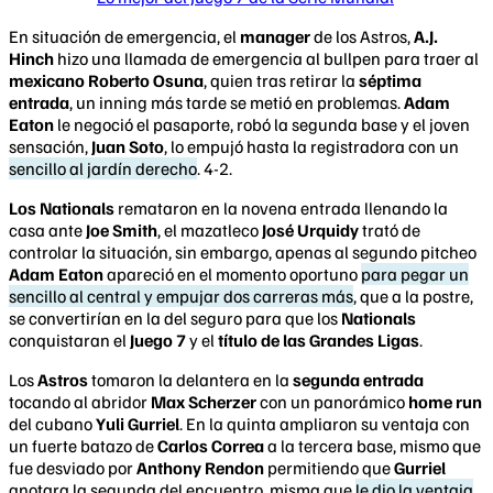
En situación de emergencia, el
manager
de los Astros,
A.J.
Hinch
hizo una llamada de emergencia al bullpen para traer al
mexicano Roberto Osuna
, quien tras retirar la
séptima
entrada
, un inning más tarde se metió en problemas.
Adam
Eaton
le negoció el pasaporte, robó la segunda base y el joven
sensación,
Juan Soto
, lo empujó hasta la registradora con un
sencillo al jardín derecho
. 4-2.
Los Nationals
remataron en la novena entrada llenando la
casa ante
Joe Smith
, el mazatleco
José Urquidy
trató de
controlar la situación, sin embargo, apenas al segundo pitcheo
Adam Eaton
apareció en el momento oportuno
para pegar un
sencillo al central y empujar dos carreras más
, que a la postre,
se convertirían en la del seguro para que los
Nationals
conquistaran el
Juego 7
y el
título de las Grandes Ligas
.
Los
Astros
tomaron la delantera en la
segunda entrada
tocando al abridor
Max Scherzer
con un panorámico
home run
del cubano
Yuli Gurriel
. En la quinta ampliaron su ventaja con
un fuerte batazo de
Carlos Correa
a la tercera base, mismo que
fue desviado por
Anthony Rendon
permitiendo que
Gurriel
anotara la segunda del encuentro, misma que
le dio la ventaja