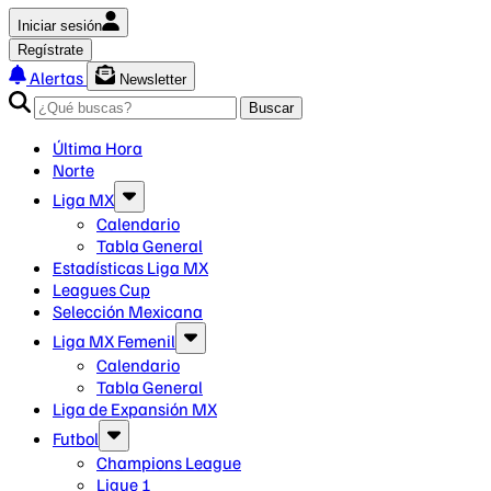
Iniciar sesión
Regístrate
Alertas
Newsletter
Buscar
Última Hora
Norte
Liga MX
Calendario
Tabla General
Estadísticas Liga MX
Leagues Cup
Selección Mexicana
Liga MX Femenil
Calendario
Tabla General
Liga de Expansión MX
Futbol
Champions League
Ligue 1