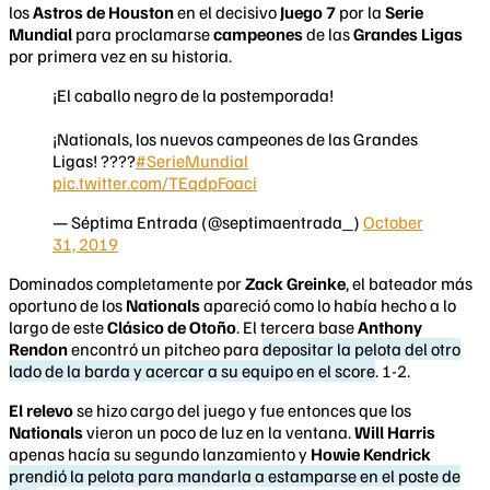
los
Astros de Houston
en el decisivo
Juego 7
por la
Serie
Mundial
para proclamarse
campeones
de las
Grandes Ligas
por primera vez en su historia.
¡El caballo negro de la postemporada!
¡Nationals, los nuevos campeones de las Grandes
Ligas! ????
#SerieMundial
pic.twitter.com/TEqdpFoaci
— Séptima Entrada (@septimaentrada_)
October
31, 2019
Dominados completamente por
Zack Greinke
, el bateador más
oportuno de los
Nationals
apareció como lo había hecho a lo
largo de este
Clásico de Otoño
. El tercera base
Anthony
Rendon
encontró un pitcheo para
depositar la pelota del otro
lado de la barda y acercar a su equipo en el score
. 1-2.
El relevo
se hizo cargo del juego y fue entonces que los
Nationals
vieron un poco de luz en la ventana.
Will Harris
apenas hacía su segundo lanzamiento y
Howie Kendrick
prendió la pelota para mandarla a estamparse en el poste de