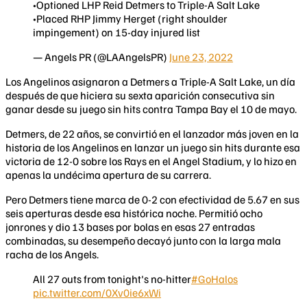
•Optioned LHP Reid Detmers to Triple-A Salt Lake
•Placed RHP Jimmy Herget (right shoulder
impingement) on 15-day injured list
— Angels PR (@LAAngelsPR)
June 23, 2022
Los Angelinos asignaron a Detmers a Triple-A Salt Lake, un día
después de que hiciera su sexta aparición consecutiva sin
ganar desde su juego sin hits contra Tampa Bay el 10 de mayo.
Detmers, de 22 años, se convirtió en el lanzador más joven en la
historia de los Angelinos en lanzar un juego sin hits durante esa
victoria de 12-0 sobre los Rays en el Angel Stadium, y lo hizo en
apenas la undécima apertura de su carrera.
Pero Detmers tiene marca de 0-2 con efectividad de 5.67 en sus
seis aperturas desde esa histórica noche. Permitió ocho
jonrones y dio 13 bases por bolas en esas 27 entradas
combinadas, su desempeño decayó junto con la larga mala
racha de los Angels.
All 27 outs from tonight's no-hitter
#GoHalos
pic.twitter.com/0Xv0ie6xWi