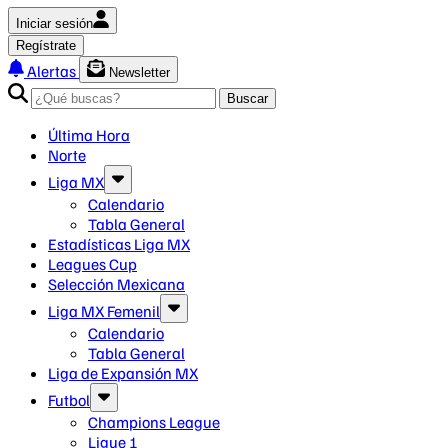
Iniciar sesión
Regístrate
Alertas
Newsletter
Buscar
Última Hora
Norte
Liga MX
Calendario
Tabla General
Estadísticas Liga MX
Leagues Cup
Selección Mexicana
Liga MX Femenil
Calendario
Tabla General
Liga de Expansión MX
Futbol
Champions League
Ligue 1