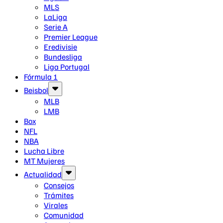
MLS
LaLiga
Serie A
Premier League
Eredivisie
Bundesliga
Liga Portugal
Fórmula 1
Beisbol
MLB
LMB
Box
NFL
NBA
Lucha Libre
MT Mujeres
Actualidad
Consejos
Trámites
Virales
Comunidad