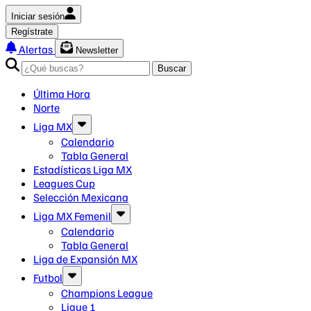
Iniciar sesión
Regístrate
Alertas
Newsletter
Buscar
Última Hora
Norte
Liga MX
Calendario
Tabla General
Estadísticas Liga MX
Leagues Cup
Selección Mexicana
Liga MX Femenil
Calendario
Tabla General
Liga de Expansión MX
Futbol
Champions League
Ligue 1