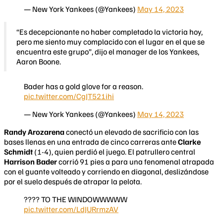
— New York Yankees (@Yankees)
May 14, 2023
“Es decepcionante no haber completado la victoria hoy,
pero me siento muy complacido con el lugar en el que se
encuentra este grupo”, dijo el manager de los Yankees,
Aaron Boone.
Bader has a gold glove for a reason.
pic.twitter.com/CgJT521ihi
— New York Yankees (@Yankees)
May 14, 2023
Randy Arozarena
conectó un elevado de sacrificio con las
bases llenas en una entrada de cinco carreras ante
Clarke
Schmidt
(1-4), quien perdió el juego. El patrullero central
Harrison Bader
corrió 91 pies a para una fenomenal atrapada
con el guante volteado y corriendo en diagonal, deslizándose
por el suelo después de atrapar la pelota.
????️ TO THE WINDOWWWWW
pic.twitter.com/LdJURrmzAV