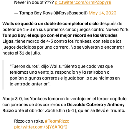
Never in doubt ????
pic.twitter.com/6rmPZbpyr8
— Tampa Bay Rays (@RaysBaseball)
May 14, 2023
Walls se quedó a un doble de completar el ciclo
después de
batear de 15-3 en sus primeros cinco juegos contra Nueva York.
Tampa Bay, el equipo con el mejor récord en las Grandes
Ligas
, tiene marca de 4-3 contra los Yankees, con seis de los
juegos decididos por una carrera. No se volverán a encontrar
hasta el 31 de julio.
“Fueron duros”, dijo Walls. “Siento que cada vez que
teníamos una ventaja, respondían y la retiraban o
ponían algunas carreras e igualaban lo que hicimos en
la entrada anterior”.
Abajo 3-0, los Yankees tomaron la ventaja en el tercer capítulo
con jonrones de dos carreras de
Oswaldo Cabrera
y
Anthony
Rizzo
ante el abridor Zach Elfin (5-1), quien se llevó el triunfo.
Rizzo can rake.
#TeamRizzo
pic.twitter.com/6jY6ARQf2I