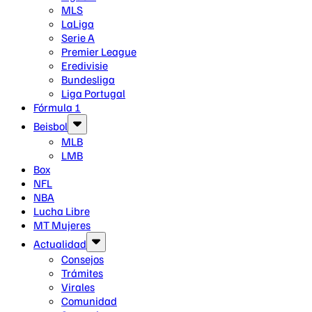
MLS
LaLiga
Serie A
Premier League
Eredivisie
Bundesliga
Liga Portugal
Fórmula 1
Beisbol
MLB
LMB
Box
NFL
NBA
Lucha Libre
MT Mujeres
Actualidad
Consejos
Trámites
Virales
Comunidad