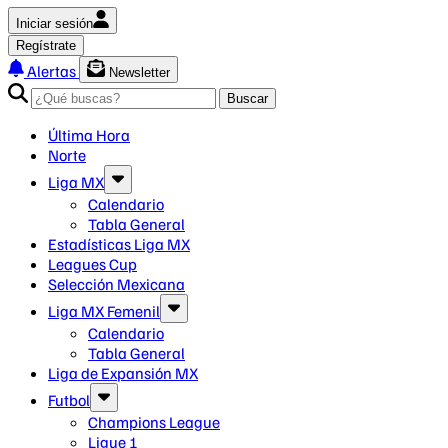
Iniciar sesión
Regístrate
Alertas
Newsletter
Buscar
Última Hora
Norte
Liga MX
Calendario
Tabla General
Estadísticas Liga MX
Leagues Cup
Selección Mexicana
Liga MX Femenil
Calendario
Tabla General
Liga de Expansión MX
Futbol
Champions League
Ligue 1