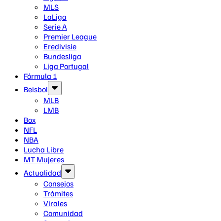
MLS
LaLiga
Serie A
Premier League
Eredivisie
Bundesliga
Liga Portugal
Fórmula 1
Beisbol
MLB
LMB
Box
NFL
NBA
Lucha Libre
MT Mujeres
Actualidad
Consejos
Trámites
Virales
Comunidad