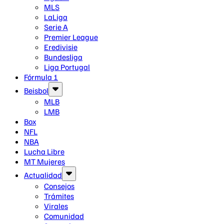
MLS
LaLiga
Serie A
Premier League
Eredivisie
Bundesliga
Liga Portugal
Fórmula 1
Beisbol
MLB
LMB
Box
NFL
NBA
Lucha Libre
MT Mujeres
Actualidad
Consejos
Trámites
Virales
Comunidad