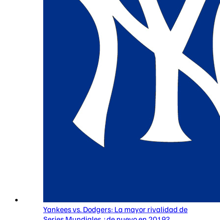
Yankees vs. Dodgers: La mayor rivalidad de
Series Mundiales ¿de nuevo en 2019?