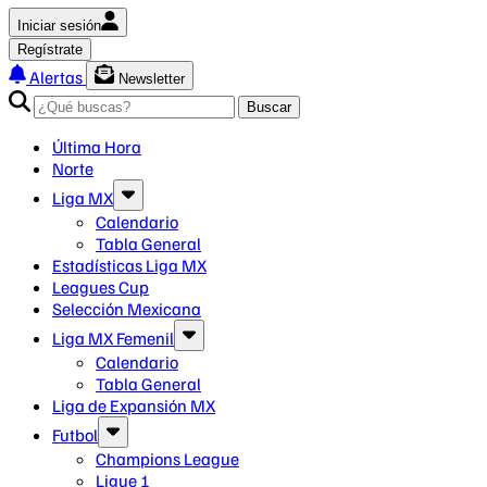
Iniciar sesión
Regístrate
Alertas
Newsletter
Buscar
Última Hora
Norte
Liga MX
Calendario
Tabla General
Estadísticas Liga MX
Leagues Cup
Selección Mexicana
Liga MX Femenil
Calendario
Tabla General
Liga de Expansión MX
Futbol
Champions League
Ligue 1