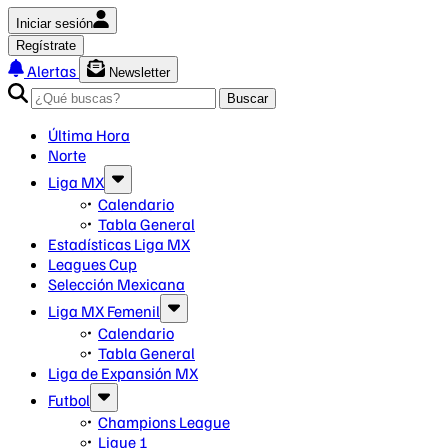
Iniciar sesión
Regístrate
Alertas
Newsletter
Buscar
Última Hora
Norte
Liga MX
Calendario
Tabla General
Estadísticas Liga MX
Leagues Cup
Selección Mexicana
Liga MX Femenil
Calendario
Tabla General
Liga de Expansión MX
Futbol
Champions League
Ligue 1