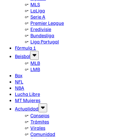
MLS
LaLiga
Serie A
Premier League
Eredivisie
Bundesliga
Liga Portugal
Fórmula 1
Beisbol
MLB
LMB
Box
NFL
NBA
Lucha Libre
MT Mujeres
Actualidad
Consejos
Trámites
Virales
Comunidad