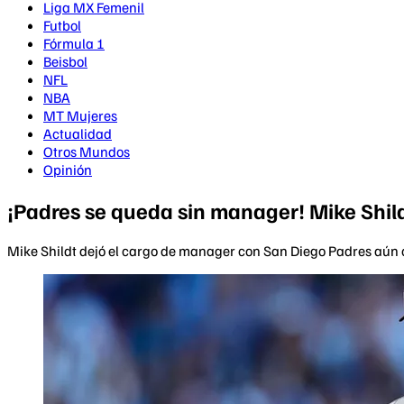
Liga MX Femenil
Futbol
Fórmula 1
Beisbol
NFL
NBA
MT Mujeres
Actualidad
Otros Mundos
Opinión
¡Padres se queda sin manager! Mike Shild
Mike Shildt dejó el cargo de manager con San Diego Padres aún c