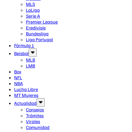
MLS
LaLiga
Serie A
Premier League
Eredivisie
Bundesliga
Liga Portugal
Fórmula 1
Beisbol
MLB
LMB
Box
NFL
NBA
Lucha Libre
MT Mujeres
Actualidad
Consejos
Trámites
Virales
Comunidad