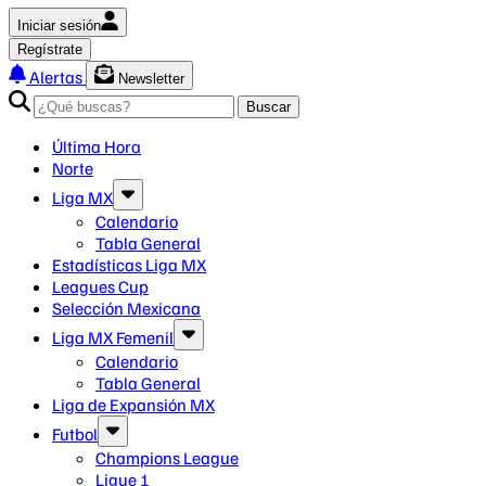
Iniciar sesión
Regístrate
Alertas
Newsletter
Buscar
Última Hora
Norte
Liga MX
Calendario
Tabla General
Estadísticas Liga MX
Leagues Cup
Selección Mexicana
Liga MX Femenil
Calendario
Tabla General
Liga de Expansión MX
Futbol
Champions League
Ligue 1