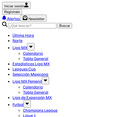
Iniciar sesión
Regístrate
Alertas
Newsletter
Buscar
Última Hora
Norte
Liga MX
Calendario
Tabla General
Estadísticas Liga MX
Leagues Cup
Selección Mexicana
Liga MX Femenil
Calendario
Tabla General
Liga de Expansión MX
Futbol
Champions League
Ligue 1