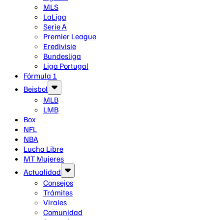
MLS
LaLiga
Serie A
Premier League
Eredivisie
Bundesliga
Liga Portugal
Fórmula 1
Beisbol
MLB
LMB
Box
NFL
NBA
Lucha Libre
MT Mujeres
Actualidad
Consejos
Trámites
Virales
Comunidad