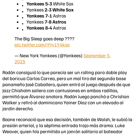
Yankees 5-3
White Sox
Yankees
2-3 White Sox
Yankees 7-1
Astros
Yankees
7-8 Astros
Yankees 8-4
Astros
The Big Sleep goes deep ????
pic.twitter.com/jYty1Y4kxa
— New York Yankees (@Yankees)
September 5,
2025
Rodón consiguió lo que parecía ser un rolling para doble play
del boricua Carlos Correa, pero un mal tiro del segunda base
panameño José Caballero, quien entró al juego después de que
Jazz Chisholm saliera con contusiones en ambas rodillas,
permitió que Álvarez anotara. Rodón luego ponchó a Christian
Walker y retiró al dominicano Yainer Díaz con un elevado al
jardín derecho.
Boone reconoció que esa decisión, también de Walsh, le subió la
presión arterial, y la séptima entrada trajo más drama. Luke
Weaver, quien hía permitido un jonrón solitario al bateador