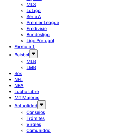
MLS
LaLiga
Serie A
Premier League
Eredivisie
Bundesliga
Liga Portugal
Fórmula 1
Beisbol
MLB
LMB
Box
NFL
NBA
Lucha Libre
MT Mujeres
Actualidad
Consejos
Trámites
Virales
Comunidad