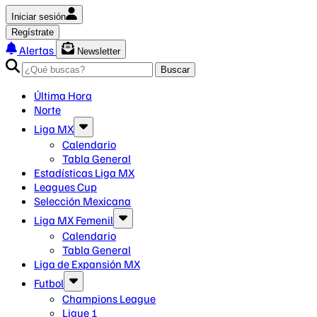
Iniciar sesión
Regístrate
Alertas
Newsletter
Buscar
Última Hora
Norte
Liga MX
Calendario
Tabla General
Estadísticas Liga MX
Leagues Cup
Selección Mexicana
Liga MX Femenil
Calendario
Tabla General
Liga de Expansión MX
Futbol
Champions League
Ligue 1