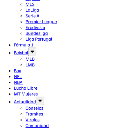
MLS
LaLiga
Serie A
Premier League
Eredivisie
Bundesliga
Liga Portugal
Fórmula 1
Beisbol
MLB
LMB
Box
NFL
NBA
Lucha Libre
MT Mujeres
Actualidad
Consejos
Trámites
Virales
Comunidad