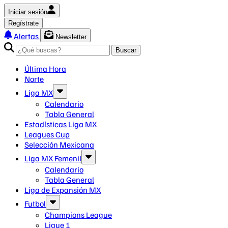
Iniciar sesión
Regístrate
Alertas
Newsletter
Buscar
Última Hora
Norte
Liga MX
Calendario
Tabla General
Estadísticas Liga MX
Leagues Cup
Selección Mexicana
Liga MX Femenil
Calendario
Tabla General
Liga de Expansión MX
Futbol
Champions League
Ligue 1